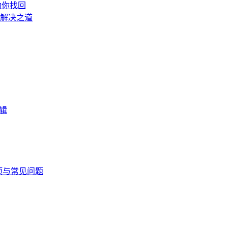
助你找回
与解决之道
辑
事项与常见问题