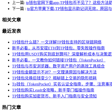
上一篇:
tp钱包官网下载app-TP钱包币不见了？这些方法
下一篇
:
tp官方苹果下载-TP钱包显示助记词无效，原因
相关文章
最近发表
TP钱包什么链？一文详解TP钱包支持的区块链网络
新手必看，从币安提ETH到TP钱包，零失败操作指南
TP钱包用USDT购买到底划算吗？深度解析成本与决策逻
新手必看，一文教你如何链接TP钱包（TokenPocket）
TP钱包与币安浏览器，数字资产用户的高效工具组合
TP钱包金额显示不对？一文理清原因与解决方法
TP钱包兑换后钱变少？揭秘链上交易的隐形损耗
Tp钱包（TokenPocket）实名认证全指南，步骤、注意
TP钱包购买Leash全攻略，新手零门槛操作指南
TP钱包购买加密货币，新手入门指南与安全须知
热门文章