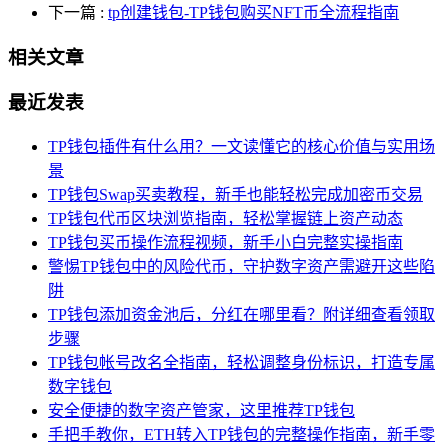
下一篇
:
tp创建钱包-TP钱包购买NFT币全流程指南
相关文章
最近发表
TP钱包插件有什么用？一文读懂它的核心价值与实用场
景
TP钱包Swap买卖教程，新手也能轻松完成加密币交易
TP钱包代币区块浏览指南，轻松掌握链上资产动态
TP钱包买币操作流程视频，新手小白完整实操指南
警惕TP钱包中的风险代币，守护数字资产需避开这些陷
阱
TP钱包添加资金池后，分红在哪里看？附详细查看领取
步骤
TP钱包帐号改名全指南，轻松调整身份标识，打造专属
数字钱包
安全便捷的数字资产管家，这里推荐TP钱包
手把手教你，ETH转入TP钱包的完整操作指南，新手零