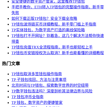
安全便捷的数字资产管家，这里推荐TP钱包
手把手教你，ETH转入TP钱包的完整操作指南，新手零
失败
如何下载正版TP钱包？安全下载全攻略
TP钱包波场链买币详细教程，新手零门槛上手指南
TP实体钱包，为数字资产打造的离线保险箱
TP钱包打不开网址？别着急，这几个解决方法帮你快速
排查
TP钱包充值TRX全流程指南，新手也能轻松上手
TP钱包币安链授权怎么取消？新手也能看懂的详细教程
热门文章
TP钱包取消多签钱包操作指南
TP 子钱包找回，方法与注意事项
北京时间与TP钱包，探索数字世界的时空纽带
TP数字钱包违法吗？深度剖析其法律边界与风险
TP 钱包冲币全指南
TP 钱包，数字资产的便捷管家