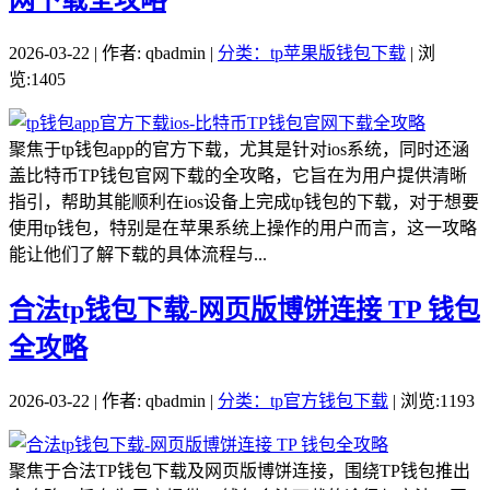
2026-03-22 | 作者: qbadmin |
分类：tp苹果版钱包下载
| 浏
览:1405
聚焦于tp钱包app的官方下载，尤其是针对ios系统，同时还涵
盖比特币TP钱包官网下载的全攻略，它旨在为用户提供清晰
指引，帮助其能顺利在ios设备上完成tp钱包的下载，对于想要
使用tp钱包，特别是在苹果系统上操作的用户而言，这一攻略
能让他们了解下载的具体流程与...
合法tp钱包下载-网页版博饼连接 TP 钱包
全攻略
2026-03-22 | 作者: qbadmin |
分类：tp官方钱包下载
| 浏览:1193
聚焦于合法TP钱包下载及网页版博饼连接，围绕TP钱包推出