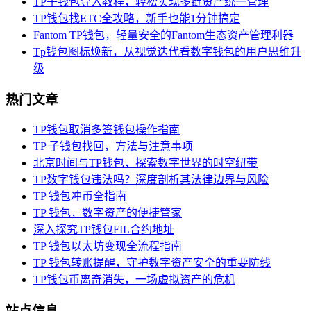
TP子钱包导入教程，轻松实现多链资产统一管理
TP钱包找ETC全攻略，新手也能1分钟搞定
Fantom TP钱包，轻量安全的Fantom生态资产管理利器
Tp钱包图标焕新，从视觉迭代看数字钱包的用户思维升
级
热门文章
TP钱包取消多签钱包操作指南
TP 子钱包找回，方法与注意事项
北京时间与TP钱包，探索数字世界的时空纽带
TP数字钱包违法吗？深度剖析其法律边界与风险
TP 钱包冲币全指南
TP 钱包，数字资产的便捷管家
深入探究TP钱包FIL合约地址
TP 钱包以太坊变现全流程指南
TP 钱包转账提醒，守护数字资产安全的重要防线
TP钱包币离奇消失，一场虚拟资产的危机
站点信息