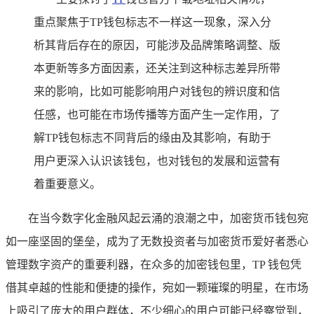
重点聚焦于TP钱包标志不一样这一现象，深入分
析其背后存在的原因，可能涉及品牌策略调整、版
本更新等多方面因素，还关注到这种标志差异所带
来的影响，比如可能影响用户对钱包的辨识度和信
任感，也可能在市场传播等方面产生一定作用，了
解TP钱包标志不同背后的缘由及其影响，有助于
用户更深入认识该钱包，也对钱包的发展和运营有
着重要意义。
在当今数字化金融风起云涌的浪潮之中，加密货币钱包宛
如一座坚固的堡垒，成为了无数投资者与加密货币爱好者悉心
管理数字资产的重要利器，在众多的加密钱包里，TP 钱包凭
借其卓越的性能和便捷的操作，宛如一颗璀璨的明星，在市场
上吸引了庞大的用户群体，不少细心的用户可能已经察觉到，