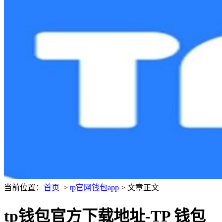
当前位置：
首页
>
tp官网钱包app
> 文章正文
tp钱包官方下载地址-TP 钱包