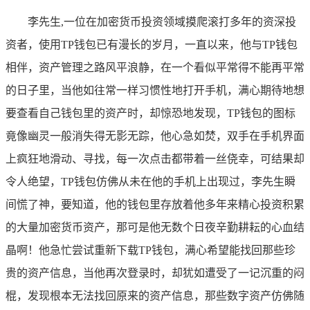
李先生,一位在加密货币投资领域摸爬滚打多年的资深投
资者，使用TP钱包已有漫长的岁月，一直以来，他与TP钱包
相伴，资产管理之路风平浪静，在一个看似平常得不能再平常
的日子里，当他如往常一样习惯性地打开手机，满心期待地想
要查看自己钱包里的资产时，却惊恐地发现，TP钱包的图标
竟像幽灵一般消失得无影无踪，他心急如焚，双手在手机界面
上疯狂地滑动、寻找，每一次点击都带着一丝侥幸，可结果却
令人绝望，TP钱包仿佛从未在他的手机上出现过，李先生瞬
间慌了神，要知道，他的钱包里存放着他多年来精心投资积累
的大量加密货币资产，那可是他无数个日夜辛勤耕耘的心血结
晶啊！他急忙尝试重新下载TP钱包，满心希望能找回那些珍
贵的资产信息，当他再次登录时，却犹如遭受了一记沉重的闷
棍，发现根本无法找回原来的资产信息，那些数字资产仿佛随