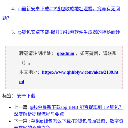
4、
tp最新安卓下载-TP钱包收款地址泄露，究竟有无问
题？
5、
tp钱包安卓下载-揭开TP钱包软件生成器的神秘面纱
转载请注明出处：
qbadmin
，如有疑问，请联系
（
）。
本文地址：
https://www.qhhblyw.com/akca/2139.ht
ml
标签：
安卓下载
上一篇:
tp钱包最新下载app-BNB 能否提现到 TP 钱包？
深度解析提现流程与要点
下一篇
:
苹果tp钱包怎么下载-TP钱包与im钱包，数字资
产存储的双璧之争