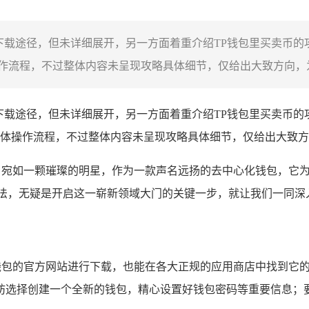
下载途径，但未详细展开，另一方面着重介绍TP钱包里买卖币的
流程，不过整体内容未呈现攻略具体细节，仅给出大致方向，为新
卓下载途径，但未详细展开，另一方面着重介绍TP钱包里买卖币的
体操作流程，不过整体内容未呈现攻略具体细节，仅给出大致方
ocket）宛如一颗璀璨的明星，作为一款声名远扬的去中心化钱包
法，无疑是开启这一崭新领域大门的关键一步，就让我们一同深
P钱包的官方网站进行下载，也能在各大正规的应用商店中找到它
妨选择创建一个全新的钱包，精心设置好钱包密码等重要信息；