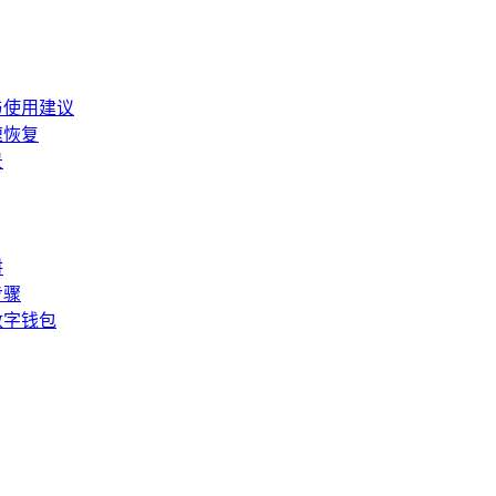
与使用建议
速恢复
景
阱
步骤
数字钱包