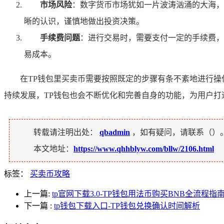
市场风险
：数字货币市场犹如一片波涛汹涌的大海，
晰的认识，谨慎地做出投资决策。
手续费问题
：进行交易时，需要支付一定的手续费，
易成本。
在TP钱包里买卖币需要按照既定的步骤有条不紊地进行操
持续发展，TP钱包也会不断优化和完善自身的功能，为用户打
转载请注明出处：
qbadmin
，如有疑问，请联系（
）
本文地址：
https://www.qhhblyw.com/bllw/2106.html
标签：
买卖币攻略
上一篇:
tp官网下载3.0-TP钱包用法币购买BNB全流程指
下一篇
:
tp钱包下载入口-TP钱包兑换确认时间解析