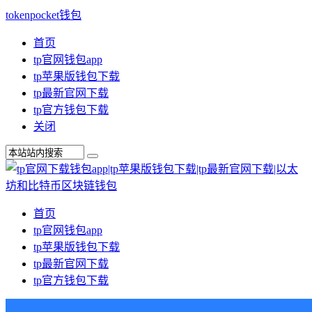
tokenpocket钱包
首页
tp官网钱包app
tp苹果版钱包下载
tp最新官网下载
tp官方钱包下载
关闭
首页
tp官网钱包app
tp苹果版钱包下载
tp最新官网下载
tp官方钱包下载