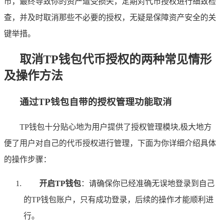
币，最终导致你的资产遭受损失，定期对代币授权进行细致检
查，并及时取消那些不必要的授权，无疑是保障资产安全的关
键举措。
取消TP钱包代币授权的两种常见情形
及操作方法
通过TP钱包自带的授权管理功能取消
TP钱包十分贴心地为用户提供了授权管理模块,极大地方
便了用户对自己的代币授权进行管理，下面为你详细介绍具体
的操作步骤：
开启TP钱包
：请确保你已经准确无误地登录到自己
的TP钱包账户，只有成功登录，后续的操作才能顺利进
行。