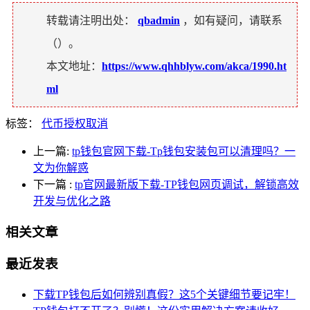
转载请注明出处：
qbadmin
，如有疑问，请联系
（
）。
本文地址：
https://www.qhhblyw.com/akca/1990.ht
ml
标签：
代币授权取消
上一篇:
tp钱包官网下载-Tp钱包安装包可以清理吗？一
文为你解惑
下一篇
:
tp官网最新版下载-TP钱包网页调试，解锁高效
开发与优化之路
相关文章
最近发表
下载TP钱包后如何辨别真假？这5个关键细节要记牢！