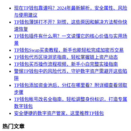
现在TP钱包靠谱吗？2024年最新解析，安全属性、风险
与使用建议
TP钱包薄饼打不开？别慌，这些原因和解决方法帮你快
速恢复
TP钱包插件有什么用？一文读懂它的核心价值与实用场
景
TP钱包Swap买卖教程，新手也能轻松完成加密币交易
TP钱包代币区块浏览指南，轻松掌握链上资产动态
TP钱包买币操作流程视频，新手小白完整实操指南
警惕TP钱包中的风险代币，守护数字资产需避开这些陷
阱
TP钱包添加资金池后，分红在哪里看？附详细查看领取
步骤
TP钱包帐号改名全指南，轻松调整身份标识，打造专属
数字钱包
安全便捷的数字资产管家，这里推荐TP钱包
热门文章