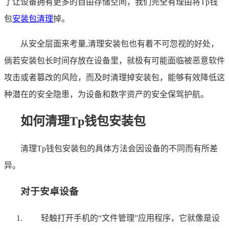
了让设备拥有更多的自由存储空间，我们完全有理由将Tp钱
包
安装包清理
掉。
从安全层面来考量,清理安装包也有着不可忽视的好处，
倘若安装包长时间存放在设备里，就极有可能面临被恶意软件
攻击或者篡改的风险，而及时清理掉安装包，能够有效降低这
种潜在的安全隐患，为设备和数字资产的安全保驾护航。
如何清理Tp钱包安装包
清理Tp钱包安装包的具体方法会因设备的不同而有所差
异。
对于安卓设备
轻触打开手机的“文件管理”应用程序，它就像是设