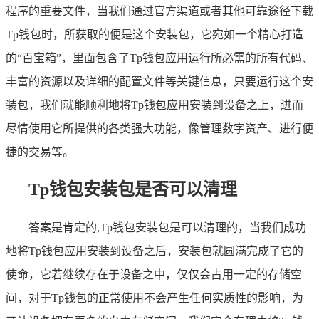
程序的重要文件，当我们通过官方渠道或者其他可靠途径下载
Tp钱包时，所获取的便是这个安装包，它宛如一个精心打造
的“百宝箱”，里面包含了Tp钱包应用运行所必需的所有代码、
丰富的资源以及详细的配置文件等关键信息，只要运行这个安
装包，我们就能顺利地将Tp钱包应用安装到设备之上，进而
尽情使用它所提供的各类强大功能，像管理数字资产、进行便
捷的交易等。
Tp钱包安装包是否可以清理
答案是肯定的,Tp钱包安装包是可以清理的，当我们成功
地将Tp钱包应用安装到设备之后，安装包就圆满完成了它的
使命，它若继续存在于设备之中，仅仅会占用一定的存储空
间，对于Tp钱包的正常使用不会产生任何实质性的影响，为