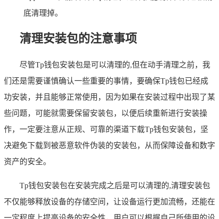
底清理掉。
清理安装包的注意事项
尽管Tp钱包安装包是可以清理的,但在动手清理之前，我
们还是需要谨慎确认一些重要的事情，要确保Tp钱包已经成
功安装，并且能够正常使用，因为如果在安装过程中出现了某
些问题，可能就需要保留安装包，以便后续重新进行安装操
作，一定要注意从正规、可靠的渠道下载Tp钱包安装包，坚
决避免下载到被恶意软件伪装的安装包，从而保障设备和数字
资产的安全。
Tp钱包安装包在安装完成之后是可以清理的,清理安装包
不仅能够释放设备的存储空间，让设备运行更加流畅，还能在
一定程度上提高设备的安全性，用户可以根据自己所使用的设