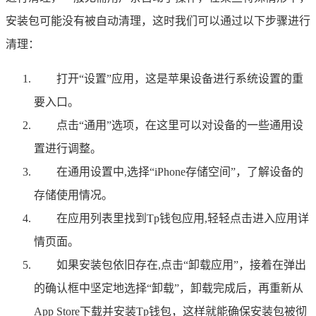
安装包可能没有被自动清理，这时我们可以通过以下步骤进行
清理：
打开“设置”应用，这是苹果设备进行系统设置的重
要入口。
点击“通用”选项，在这里可以对设备的一些通用设
置进行调整。
在通用设置中,选择“iPhone存储空间”，了解设备的
存储使用情况。
在应用列表里找到Tp钱包应用,轻轻点击进入应用详
情页面。
如果安装包依旧存在,点击“卸载应用”，接着在弹出
的确认框中坚定地选择“卸载”，卸载完成后，再重新从
App Store下载并安装Tp钱包，这样就能确保安装包被彻