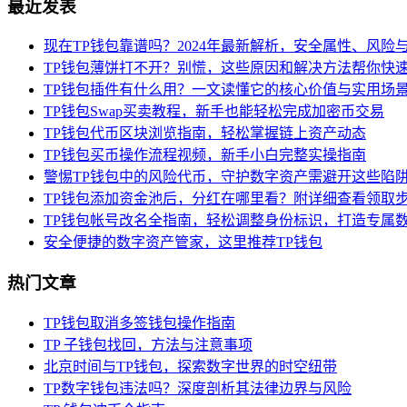
最近发表
现在TP钱包靠谱吗？2024年最新解析，安全属性、风险
TP钱包薄饼打不开？别慌，这些原因和解决方法帮你快
TP钱包插件有什么用？一文读懂它的核心价值与实用场
TP钱包Swap买卖教程，新手也能轻松完成加密币交易
TP钱包代币区块浏览指南，轻松掌握链上资产动态
TP钱包买币操作流程视频，新手小白完整实操指南
警惕TP钱包中的风险代币，守护数字资产需避开这些陷
TP钱包添加资金池后，分红在哪里看？附详细查看领取
TP钱包帐号改名全指南，轻松调整身份标识，打造专属
安全便捷的数字资产管家，这里推荐TP钱包
热门文章
TP钱包取消多签钱包操作指南
TP 子钱包找回，方法与注意事项
北京时间与TP钱包，探索数字世界的时空纽带
TP数字钱包违法吗？深度剖析其法律边界与风险