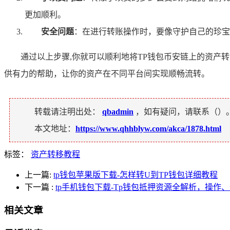
更加顺利。
安全问题
：在进行转账操作时，要像守护自己的珍宝
通过以上步骤,你就可以顺利地将TP钱包币安链上的资
供有力的帮助，让你的资产在不同平台间实现顺畅流转。
转载请注明出处：
qbadmin
，如有疑问，请联系（
）
本文地址：
https://www.qhhblyw.com/akca/1878.html
标签：
资产转移教程
上一篇:
tp钱包苹果版下载-怎样转U到TP钱包详细教程
下一篇
:
tp手机钱包下载-Tp钱包抵押资源全解析，操作
相关文章