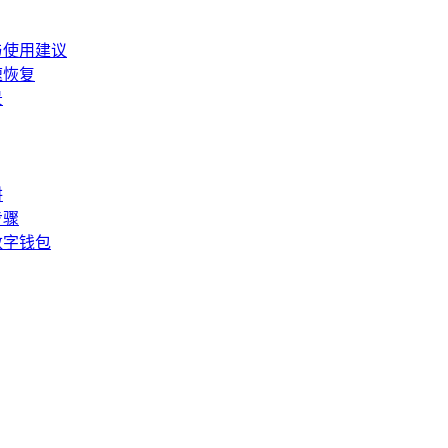
与使用建议
速恢复
景
阱
步骤
数字钱包