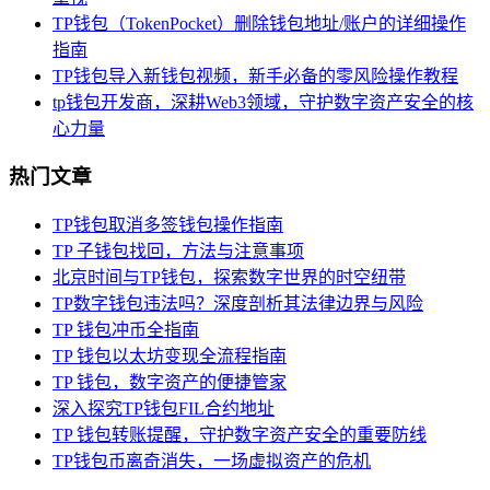
TP钱包（TokenPocket）删除钱包地址/账户的详细操作
指南
TP钱包导入新钱包视频，新手必备的零风险操作教程
tp钱包开发商，深耕Web3领域，守护数字资产安全的核
心力量
热门文章
TP钱包取消多签钱包操作指南
TP 子钱包找回，方法与注意事项
北京时间与TP钱包，探索数字世界的时空纽带
TP数字钱包违法吗？深度剖析其法律边界与风险
TP 钱包冲币全指南
TP 钱包以太坊变现全流程指南
TP 钱包，数字资产的便捷管家
深入探究TP钱包FIL合约地址
TP 钱包转账提醒，守护数字资产安全的重要防线
TP钱包币离奇消失，一场虚拟资产的危机