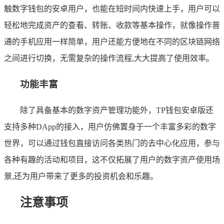
触数字钱包的安卓用户，也能在短时间内快速上手，用户可以
轻松地完成资产的查看、转账、收款等基本操作，就像操作普
通的手机应用一样简单，用户还能方便地在不同的区块链网络
之间进行切换，无需复杂的操作流程,大大提高了使用效率。
功能丰富
除了具备基本的数字资产管理功能外，TP钱包安卓版还
支持多种DApp的接入，用户仿佛置身于一个丰富多彩的数字
世界，可以通过钱包直接访问各类热门的去中心化应用，参与
各种有趣的活动和项目，这不仅拓展了用户的数字资产使用场
景,还为用户带来了更多的投资机会和乐趣。
注意事项