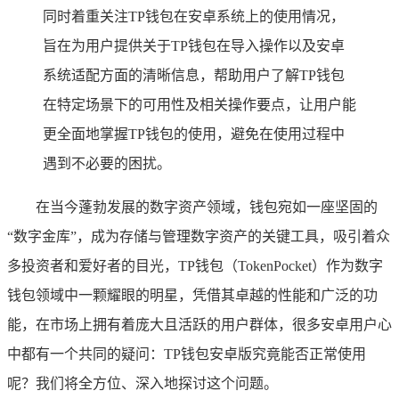
同时着重关注TP钱包在安卓系统上的使用情况，
旨在为用户提供关于TP钱包在导入操作以及安卓
系统适配方面的清晰信息，帮助用户了解TP钱包
在特定场景下的可用性及相关操作要点，让用户能
更全面地掌握TP钱包的使用，避免在使用过程中
遇到不必要的困扰。
在当今蓬勃发展的数字资产领域，钱包宛如一座坚固的
“数字金库”，成为存储与管理数字资产的关键工具，吸引着众
多投资者和爱好者的目光，TP钱包（TokenPocket）作为数字
钱包领域中一颗耀眼的明星，凭借其卓越的性能和广泛的功
能，在市场上拥有着庞大且活跃的用户群体，很多安卓用户心
中都有一个共同的疑问：TP钱包安卓版究竟能否正常使用
呢？我们将全方位、深入地探讨这个问题。