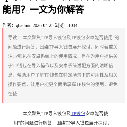
能用？一文为你解答
作者：qbadmin
2026-04-25
浏览：1034
导读：
本文聚焦“TP导入钱包及TP钱包安卓能否使用”的
问题进行解答，围绕TP导入钱包展开探讨，同时着重关
注TP钱包在安卓系统上的使用情况，旨在为用户提供关
于TP钱包在导入操作以及安卓系统适配方面的清晰信
息，帮助用户了解TP钱包在特定场景下的可用性及相关
操作要点，让用户能更全面地掌握TP钱包的使用，避免
在使...
本文聚焦“TP导入钱包及
TP钱包
安卓能否使
用”的问题进行解答，围绕TP导入钱包展开探讨，