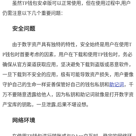
虽然TP钱包安卓版可以正常使用，但在使用过程中,用户
仍需注意以下几个重要问题：
安全问题
由于数字资产具有独特的特性，安全始终是用户在使用T
P钱包时首要考虑的因素，用户在下载和使用TP钱包时，务必
确保从官方渠道获取应用，坚决避免下载到盗版或恶意软件，
一旦下载到不安全的应用，极有可能导致资产损失，用户要像
守护自己的生命一样妥善保管好自己的钱包私钥和
助记词
，千
万不要随意透露给他人，因为私钥和助记词就像是打开数字资
产宝库的钥匙，一旦泄露,后果不堪设想。
网络环境