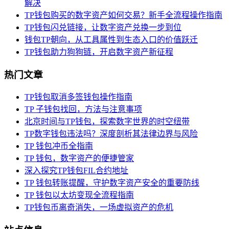
解决
TP钱包购买的数字资产如何交易？新手全流程操作指南
TP钱包闪兑链接，让数字资产兑换一步到位
钱包TP朝向，从工具属性到生态入口的价值跃迁
TP钱包助力狗狗链，开启数字资产新征程
热门文章
TP钱包取消多签钱包操作指南
TP 子钱包找回，方法与注意事项
北京时间与TP钱包，探索数字世界的时空纽带
TP数字钱包违法吗？深度剖析其法律边界与风险
TP 钱包冲币全指南
TP 钱包，数字资产的便捷管家
深入探究TP钱包FIL合约地址
TP 钱包转账提醒，守护数字资产安全的重要防线
TP 钱包以太坊变现全流程指南
TP钱包币离奇消失，一场虚拟资产的危机