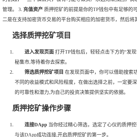
管理。 3.
充值资产
质押挖矿的前提是你的TP钱包中有足够的
二是在支持加密货币交易的平台购买相应的加密货币，然后将其
选择质押挖矿项目
进入发现页面
打开TP钱包后，轻轻点击下方的“发
秘集市,等待着你去探索。
筛选质押挖矿项目
在发现页面中，你可以借助搜索
不同的收益模式和风险程度，在做出选择之前，一定要深
的可靠性和潜力,为自己的投资决策提供坚实的依据。
质押挖矿操作步骤
连接DApp
当你经过精心筛选，选定了心仪的质押挖
与该DApp成功连接,开启质押挖矿的第一步。