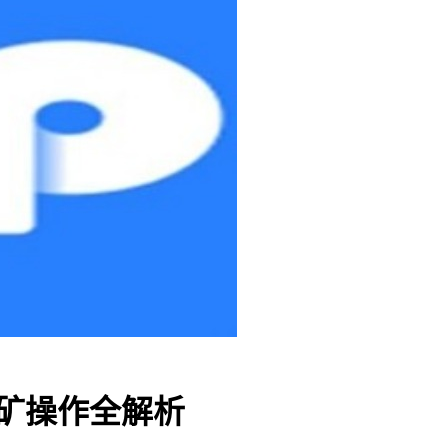
挖矿操作全解析