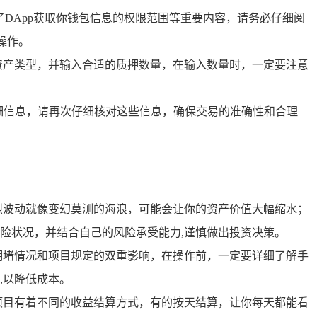
DApp获取你钱包信息的权限范围等重要内容，请务必仔细阅
操作。
资产类型，并输入合适的质押数量，在输入数量时，一定要注意
细信息，请再次仔细核对这些信息，确保交易的准确性和合理
烈波动就像变幻莫测的海浪，可能会让你的资产价值大幅缩水；
险状况，并结合自己的风险承受能力,谨慎做出投资决策。
拥堵情况和项目规定的双重影响，在操作前，一定要详细了解手
,以降低成本。
项目有着不同的收益结算方式，有的按天结算，让你每天都能看