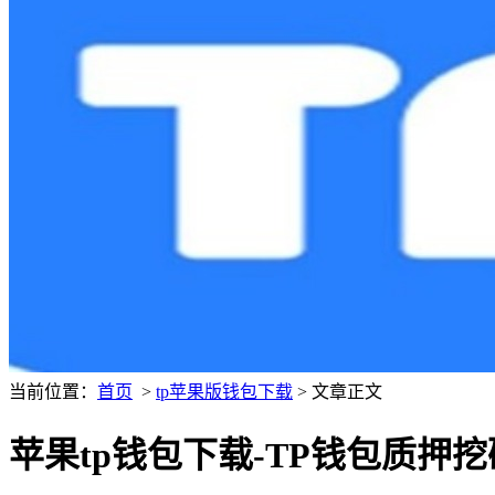
当前位置：
首页
>
tp苹果版钱包下载
> 文章正文
苹果tp钱包下载-TP钱包质押