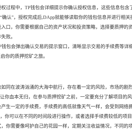
权过程中，TP钱包会详细提示你确认授权信息，这些信息包含了
确认”，授权完成后,DApp就能够读取你的钱包信息并进行相关
能入口，你需要根据自己的资产状况和投资策略，选择要质押的
作失败。
TP钱包会弹出确认交易的提示窗口，清晰显示交易的手续费等详
开启你的质押挖矿之旅。
也如同在波涛汹涌的大海中航行，存在着一定的风险，市场的剧
让你血本无归，在参与质押挖矿之前，一定要充分了解项目的风
会产生一定的手续费，手续费的高低就像天气一样，会受到网络
，你可以在不同的时间段进行操作，或者选择手续费较低的项目
式，你需要像呵护自己的花园一样，定期关注收益情况，不同的