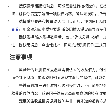
授权操作
连接成功后，可能需要进行授权操作，在授
读，确保你清楚了解每一项授权内容，确认无误后，点击“
选择质押资产和数量
进入项目页面后，找到质押功
查看
可用余额和最小质押要求,避免因输入错误而导致操
确认质押
输入质押数量后，点击“确认质押”按钮，
性，确认无误后，点击“确认”，即可完成质押操作,正式
注意事项
风险评估
质押挖矿虽然蕴含着诱人的收益潜力，但
而个别不良项目的跑路则如同隐藏在海底的暗礁，可能会
手续费问题
在进行质押和赎回操作时，不可避免地
续费的具体情况，避免因手续费过高而蚕食你的投资收益
定期关注收益情况
质押挖矿并非一劳永逸的投资方