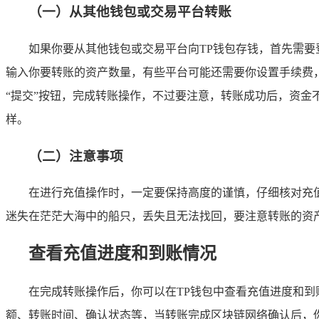
（一）从其他钱包或交易平台转账
如果你要从其他钱包或交易平台向TP钱包存钱，首先需要
输入你要转账的资产数量，有些平台可能还需要你设置手续费
“提交”按钮，完成转账操作，不过要注意，转账成功后，资金
样。
（二）注意事项
在进行充值操作时，一定要保持高度的谨慎，仔细核对充
迷失在茫茫大海中的船只，丢失且无法找回，要注意转账的资
查看充值进度和到账情况
在完成转账操作后，你可以在TP钱包中查看充值进度和到
额、转账时间、确认状态等，当转账完成区块链网络确认后，