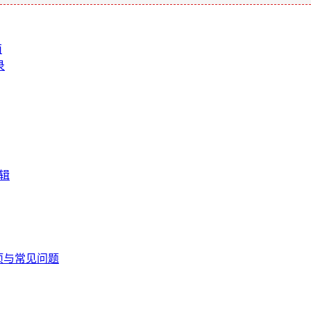
南
录
辑
事项与常见问题