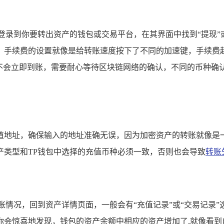
登录到你要转出资产的钱包或交易平台，在其界面中找到“提现”或
，手续费的设置就像是给转账速度按下了不同的加速键，手续费越
不会立即到账，需要耐心等待区块链网络的确认，不同的币种确
值地址，确保输入的地址准确无误，因为加密资产的转账就像是
产类型和TP钱包中选择的充值币种必须一致，否则也会导致
转账
账情况，回到资产详情页面，一般会有“充值记录”或“交易记录
你会惊喜地发现，钱包的资产余额中相应的资产增加了,就像看到