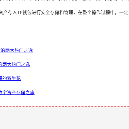
资产存入TP钱包进行安全存储和管理，在整个操作过程中，一
存储的两大热门之选
储的两大热门之选
管理的双生花
全数字资产存储之旅
。