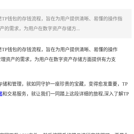
述TP钱包的存钱流程，旨在为用户提供清晰、易懂的操作指
的需求，为用户在数字资产存储方...
述TP钱包的存钱流程，旨在为用户提供清晰、易懂的操作
管理资产的需求，为用户在数字资产存储方面提供有力支
储和管理，就如同守护一座珍贵的宝藏，变得愈发重要，TP
储
和交易服务，就让我们一同踏上这段详细的旅程,深入了解TP