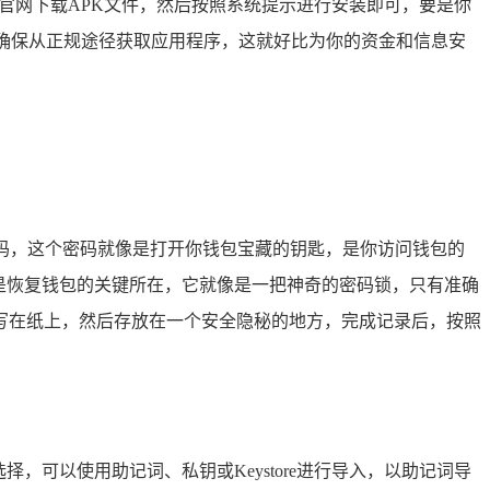
官网下载APK文件，然后按照系统提示进行安装即可，要是你
务必确保从正规途径获取应用程序，这就好比为你的资金和信息安
密码，这个密码就像是打开你钱包宝藏的钥匙，是你访问钱包的
是恢复钱包的关键所在，它就像是一把神奇的密码锁，只有准确
写在纸上，然后存放在一个安全隐秘的地方，完成记录后，按照
可以使用助记词、私钥或Keystore进行导入，以助记词导