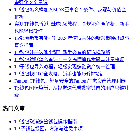
需强化安全意识
TP钱包怎么样加入MDX董事会？条件、步骤与价值全
解析
实测TP钱包香港取款视频教程，合规流程全解析，新手
也能轻松操作
TP钱包新币有哪些？2024年值得关注的新兴币种盘点与
查询指南
TP钱包注册选哪个链？新手必看的链选择攻略
TP钱包转账怎么备注？一文搞懂操作步骤与注意事项
TP子钱包导入教程，轻松实现多链资产统一管理
TP钱包找ETC全攻略，新手也能1分钟搞定
Fantom TP钱包，轻量安全的Fantom生态资产管理利器
Tp钱包图标焕新，从视觉迭代看数字钱包的用户思维升
级
热门文章
TP钱包取消多签钱包操作指南
TP 子钱包找回，方法与注意事项