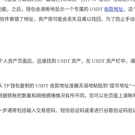
能，之后，钱包会清晰地显示一个专属的 USDT
收款地址
，这
同信件寄错了地址，资产很可能会丢失且难以找回，为了防止手
人资产页面后，迅速找到 USDT 资产，在 USDT 资产栏中，
P 钱包复制的 USDT 收款地址准确无误地粘贴到“提币地址”
根据转账的数量和网络拥堵情况有所不同，您可以在页面上清晰地
一步通常包括输入交易密码、短信验证码或者进行谷歌验证码验证