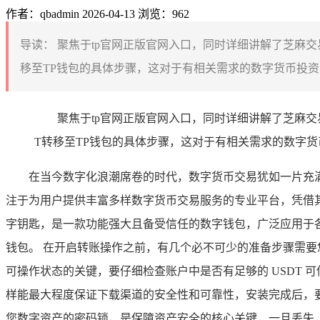
作者：qbadmin
2026-04-13
浏览：962
导读：
聚焦于tp官网正版官网入口，同时详细讲解了芝麻交
移至TP钱包的具体步骤，这对于有相关需求的数字货币投资
聚焦于tp官网正版官网入口，同时详细讲解了芝麻交
T转移至TP钱包的具体步骤，这对于有相关需求的数字
在当今数字化浪潮席卷的时代，数字货币交易犹如一片充
注于为用户提供丰富多样数字货币交易服务的专业平台，凭借
字钥匙，是一款功能强大且备受信任的数字钱包，广泛应用于各
钱包。 在开启转账操作之前，有几个必不可少的准备步骤需
可操作状态的关键，要仔细检查账户中是否有足够的 USDT 
样能最大程度保证下载渠道的安全性和可靠性，安装完成后，
您数字资产的密码锁，是保障资产安全的核心关键，一旦丢失，可能