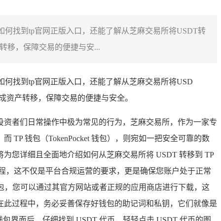
何找到tp官网正版入口，还能了解从芝麻交易所将USDT转
移，保障交易的便捷与安...
如何找到tp官网正版入口，还能了解从芝麻交易所将USD
完成资产转移，保障交易的便捷与安全。
投资者们日常操作中极为常见的行为，芝麻交易所，作为一家专
TP 钱包（TokenPocket 钱包），则宛如一把安全可靠的数
详细且全面地介绍如何从芝麻交易所将 USDT 转移到 TP
程，这不仅是平台合规运营的要求，更是确保您账户处于正常
 钱包，您可以通过其官方网站或者正规的应用商店进行下载，这
在此过程中，务必妥善保存好钱包的助记词和私钥，它们就像是
面后，仔细找到 USDT 代币，轻轻点击 USDT 代币的图