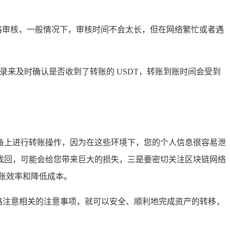
严格审核，一般情况下，审核时间不会太长，但在网络繁忙或者遇
易记录来及时确认是否收到了转账的 USDT，转账到账时间会受到
备上进行转账操作，因为在这些环境下，您的个人信息很容易泄
找回，可能会给您带来巨大的损失，三是要密切关注区块链网络
账效率和降低成本。
并严格注意相关的注意事项，就可以安全、顺利地完成资产的转移，