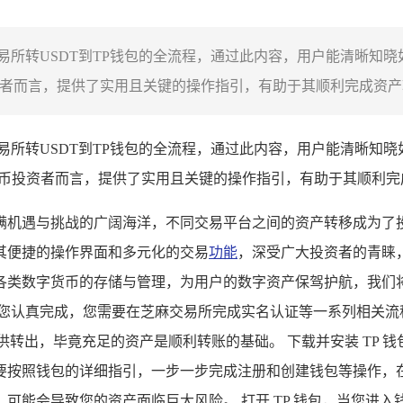
易所转USDT到TP钱包的全流程，通过此内容，用户能清晰知晓如
者而言，提供了实用且关键的操作指引，有助于其顺利完成资产转
易所转USDT到TP钱包的全流程，通过此内容，用户能清晰知晓
货币投资者而言，提供了实用且关键的操作指引，有助于其顺利
满机遇与挑战的广阔海洋，不同交易平台之间的资产转移成为了
其便捷的操作界面和多元化的交易
功能
，深受广大投资者的青睐，而 
类数字货币的存储与管理，为用户的数字资产保驾护航，我们将为您
要您认真完成，您需要在芝麻交易所完成实名认证等一系列相关流
可供转出，毕竟充足的资产是顺利转账的基础。 下载并安装 TP
要按照钱包的详细指引，一步一步完成注册和创建钱包等操作，
会导致您的资产面临巨大风险。 打开 TP 钱包，当您进入钱包界