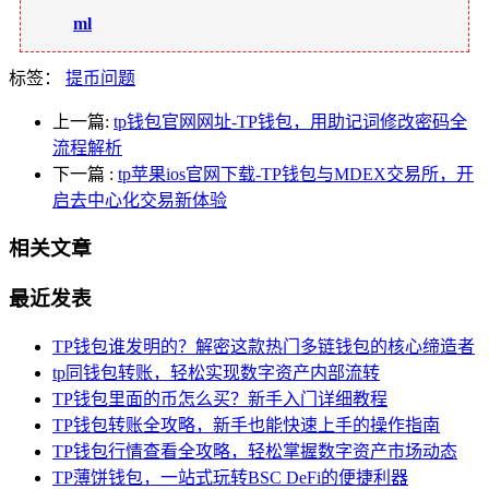
ml
标签：
提币问题
上一篇:
tp钱包官网网址-TP钱包，用助记词修改密码全
流程解析
下一篇
:
tp苹果ios官网下载-TP钱包与MDEX交易所，开
启去中心化交易新体验
相关文章
最近发表
TP钱包谁发明的？解密这款热门多链钱包的核心缔造者
tp同钱包转账，轻松实现数字资产内部流转
TP钱包里面的币怎么买？新手入门详细教程
TP钱包转账全攻略，新手也能快速上手的操作指南
TP钱包行情查看全攻略，轻松掌握数字资产市场动态
TP薄饼钱包，一站式玩转BSC DeFi的便捷利器