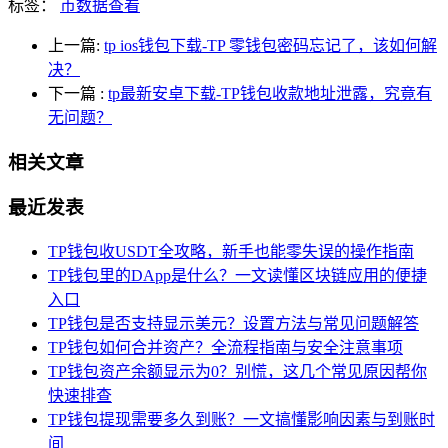
标签：
币数据查看
上一篇:
tp ios钱包下载-TP 零钱包密码忘记了，该如何解
决？
下一篇
:
tp最新安卓下载-TP钱包收款地址泄露，究竟有
无问题？
相关文章
最近发表
TP钱包收USDT全攻略，新手也能零失误的操作指南
TP钱包里的DApp是什么？一文读懂区块链应用的便捷
入口
TP钱包是否支持显示美元？设置方法与常见问题解答
TP钱包如何合并资产？全流程指南与安全注意事项
TP钱包资产余额显示为0？别慌，这几个常见原因帮你
快速排查
TP钱包提现需要多久到账？一文搞懂影响因素与到账时
间