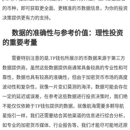
的币种，即可获取更全面、更精准的币数据信息，为你的投资
决策提供更有力的支持。
数据的准确性与参考价值：理性投资
的重要考量
需要特别注意的是,TP钱包所展示的币数据来源于第三方
数据提供商，虽然这些数据提供商通常具备较高的专业性和可
靠性，数据也具有较高的准确性，但由于加密货币市场的高度
波动性和复杂性，就像一片变幻莫测的海洋，数据可能会存在
一定的延迟或误差，在参考这些数据进行投资决策时，我们绝
不能仅仅依赖于TP钱包提供的数据，就像航海需要多颗导航
星指引一样，我们还需要结合其他渠道的信息进行综合分析，
如专业的加密货币媒体、行业报告等，我们才能尽可能地还原