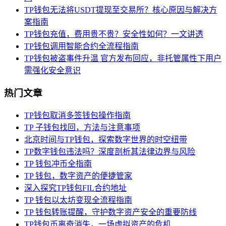
TP钱包无法将USDT提现至交易所？核心原因与解决方
案指南
TP钱包充值，费用贵不贵？安全性如何？一文讲透
TP钱包调用智能合约全流程指南
TP钱包被盗事件升温 官方发布回应，非托管属性下用户
需强化安全意识
热门文章
TP钱包取消多签钱包操作指南
TP 子钱包找回，方法与注意事项
北京时间与TP钱包，探索数字世界的时空纽带
TP数字钱包违法吗？深度剖析其法律边界与风险
TP 钱包冲币全指南
TP 钱包，数字资产的便捷管家
深入探究TP钱包FIL合约地址
TP 钱包以太坊变现全流程指南
TP 钱包转账提醒，守护数字资产安全的重要防线
TP钱包币离奇消失，一场虚拟资产的危机