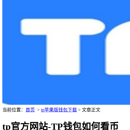
当前位置：
首页
>
tp苹果版钱包下载
> 文章正文
tp官方网站-TP钱包如何看币