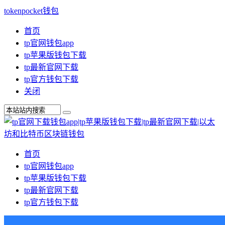
tokenpocket钱包
首页
tp官网钱包app
tp苹果版钱包下载
tp最新官网下载
tp官方钱包下载
关闭
首页
tp官网钱包app
tp苹果版钱包下载
tp最新官网下载
tp官方钱包下载