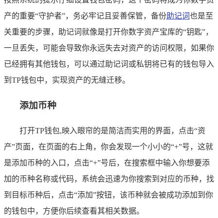
产的重要“守护者”，务必牢记且妥善保管，备份
助记词
也是至
关重要的步骤，助记词就像是打开你数字资产宝库的“钥匙”，
一旦丢失，可能会导致你永远失去对资产的访问权限，如果你
已经拥有其他钱包，可以通过助记词或私钥将已有的钱包导入
到TP钱包中，实现资产的无缝迁移。
添加币种
打开TP钱包,映入眼帘的是简洁而实用的界面，点击“资
产”页面，在页面的右上角，你会发现一个小小的“+”号，这就
是添加币种的入口，点击“+”号后，在搜索框中输入你想要添
加的币种名称或代码，系统会迅速为你搜索到对应的币种，找
到目标币种后，点击“添加”按钮，该币种就会被成功添加到你
的钱包中，方便你后续查看其相关数据。