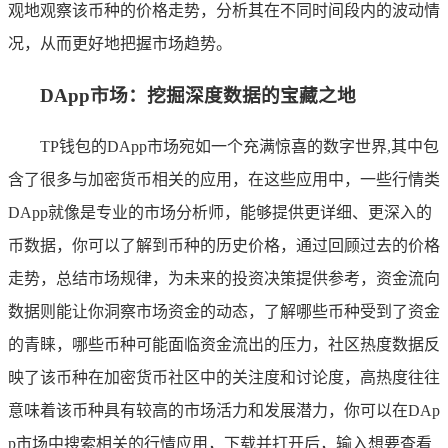
观地观察该币种的价格走势，分析其在不同时间段内的波动情
况，从而更好地把握市场趋势。
DApp市场：挖掘深度数据的宝藏之地
TP钱包的DApp市场宛如一个充满惊喜的数字世界,其中包
含了很多与加密货币相关的应用，在这些应用中，一些行情类
DApp就像是专业的市场分析师，能够提供更详细、更深入的
币数据，你可以了解到币种的历史价格，通过回顾过去的价格
走势，总结市场规律，为未来的投资决策提供参考，资金流向
数据则能让你洞察市场资金的动态，了解哪些币种受到了资金
的青睐，哪些币种可能面临资金流出的压力，社区热度数据反
映了该币种在加密货币社区中的关注度和讨论度，高热度往往
意味着该币种具有较高的市场活力和发展潜力，你可以在DAp
p市场中搜索相关的行情应用，下载并打开后，输入想要查看