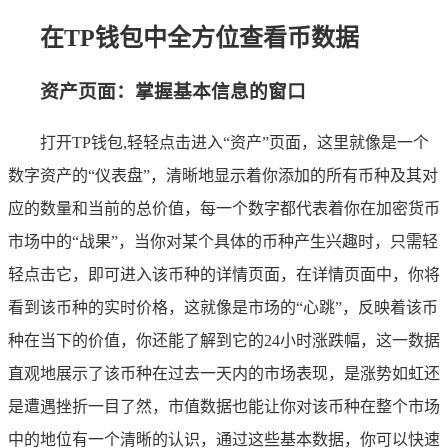
在TP钱包中全方位查看币数据
资产页面：掌握基本信息的窗口
打开TP钱包,轻轻点击进入“资产”页面，这里就像是一个
数字资产的“仪表盘”，清晰地显示着你添加的所有币种及其对
应的数量和当前的总价值，每一个数字都代表着你在加密货币
市场中的“战果”，当你对某个具体的币种产生兴趣时，只需轻
轻点击它，即可进入该币种的详情页面，在详情页面中，你将
看到该币种的实时价格，这就像是市场的“心跳”，反映着该币
种在当下的价值，你还能了解到它的24小时涨跌幅，这一数据
直观地展示了该币种在过去一天内的市场表现，是涨势如虹还
是遭遇挫折一目了然，市值数据也能让你对该币种在整个市场
中的地位有一个清晰的认识，通过这些基本数据，你可以快速