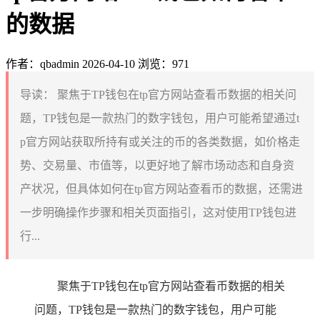
的数据
作者：qbadmin
2026-04-10
浏览：971
导读：
聚焦于TP钱包在tp官方网站查看币数据的相关问
题，TP钱包是一款热门的数字钱包，用户可能希望通过t
p官方网站获取所持有或关注的币的各类数据，如价格走
势、交易量、市值等，以更好地了解市场动态和自身资
产状况，但具体如何在tp官方网站查看币的数据，还需进
一步明确操作步骤和相关页面指引，这对使用TP钱包进
行...
聚焦于TP钱包在tp官方网站查看币数据的相关
问题，TP钱包是一款热门的数字钱包，用户可能