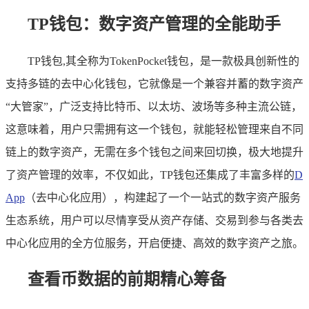
TP钱包：数字资产管理的全能助手
TP钱包,其全称为TokenPocket钱包，是一款极具创新性的
支持多链的去中心化钱包，它就像是一个兼容并蓄的数字资产
“大管家”，广泛支持比特币、以太坊、波场等多种主流公链，
这意味着，用户只需拥有这一个钱包，就能轻松管理来自不同
链上的数字资产，无需在多个钱包之间来回切换，极大地提升
了资产管理的效率，不仅如此，TP钱包还集成了丰富多样的
D
App
（去中心化应用），构建起了一个一站式的数字资产服务
生态系统，用户可以尽情享受从资产存储、交易到参与各类去
中心化应用的全方位服务，开启便捷、高效的数字资产之旅。
查看币数据的前期精心筹备