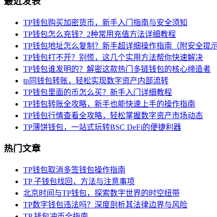
最近发表
TP钱包购买加密货币，新手入门指南与安全须知
TP钱包怎么充钱？2种常用充值方法详细教程
TP钱包地址怎么复制？新手超详细操作指南（附安全提
TP钱包打不开？别慌，这几个实用方法帮你快速解决
TP钱包谁发明的？解密这款热门多链钱包的核心缔造者
tp同钱包转账，轻松实现数字资产内部流转
TP钱包里面的币怎么买？新手入门详细教程
TP钱包转账全攻略，新手也能快速上手的操作指南
TP钱包行情查看全攻略，轻松掌握数字资产市场动态
TP薄饼钱包，一站式玩转BSC DeFi的便捷利器
热门文章
TP钱包取消多签钱包操作指南
TP 子钱包找回，方法与注意事项
北京时间与TP钱包，探索数字世界的时空纽带
TP数字钱包违法吗？深度剖析其法律边界与风险
TP 钱包冲币全指南