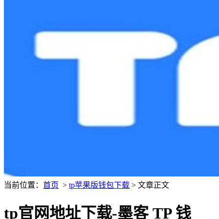
当前位置：
首页
>
tp苹果版钱包下载
> 文章正文
tp官网地址下载-墨客 TP 钱