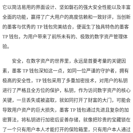
它以简洁易用的界面设计、坚如磐石的强大安全性能以及丰富
全面的功能，赢得了广大用户的高度信赖和一致好评，当创新
的墨客与优秀的 TP 钱包完美结合，便诞生了独具特色的墨客
TP 钱包，为用户带来了前所未有的、极致的数字资产管理体
验。
安全，在数字资产的世界里，永远是首要考量的关键因
素，墨客 TP 钱包深知这一点，如同一位严谨的守护者，拥有
极高的安全性，TP 钱包采用了多重加密技术，对用户的私钥
进行了严格且全方位的保护，私钥，作为访问数字资产的核心
关键，一旦丢失或被盗取，就如同打开了财富的大门，可能会
导致用户资产的巨大损失，墨客 TP 钱包通过先进且复杂的加
密算法，将私钥进行加密后妥善存储，就像把珍贵的宝藏锁在
了一个只有用户本人才能打开的保险箱里，只有用户本人通过