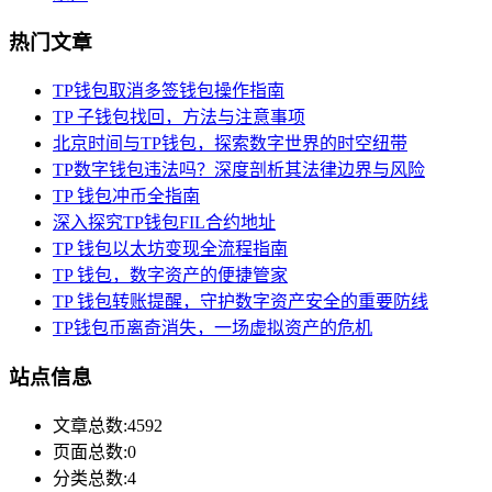
热门文章
TP钱包取消多签钱包操作指南
TP 子钱包找回，方法与注意事项
北京时间与TP钱包，探索数字世界的时空纽带
TP数字钱包违法吗？深度剖析其法律边界与风险
TP 钱包冲币全指南
深入探究TP钱包FIL合约地址
TP 钱包以太坊变现全流程指南
TP 钱包，数字资产的便捷管家
TP 钱包转账提醒，守护数字资产安全的重要防线
TP钱包币离奇消失，一场虚拟资产的危机
站点信息
文章总数:4592
页面总数:0
分类总数:4