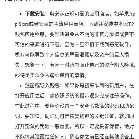
下载安装
：务必从正规可靠的应用商店，如苹果Ap
p Store或者安卓的主流应用商店，下载并安装中本聪TP
钱包应用程序，要坚决避免从不明的非官方渠道或者不
可信的来源进行下载，因为一旦不慎下载到恶意软件，
极有可能导致个人信息的严重泄露以及资产的巨大损
失，想象一下，若因一时疏忽而让自己的资产陷入险境,
那将是多么令人痛心疾首的事情。
注册或导入钱包
：如果你是初来乍到的新用户，在
打开应用之后，需依照系统的提示逐步完成注册操作，
在此过程中，要精心设置一个安全系数高的密码和助记
词，要知道，助记词可是恢复钱包的关键凭证，就如同
打开宝藏的钥匙一般重要，所以一定要妥善保管，绝对
不能将其泄露给任何人，倘若你之前已经在其他设备上