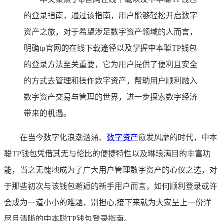
的登录指南，通过该指南，用户能够轻松开启数字
资产之旅，对于希望涉足数字资产领域的人而言，
明确tp官网的在线下载途径以及掌握中本聪TP钱包
的登录方法至关重要，它为用户提供了便利且安全
的方式去管理和操作数字资产，帮助用户顺利融入
数字资产交易与管理的世界，进一步探索数字经济
带来的机遇。
在当今数字化浪潮汹涌、
数字资产
愈发风靡的时代，中本
聪TP钱包凭借其无与伦比的便捷特性以及琳琅满目的丰富功
能，当之无愧地成为了广大用户管理数字资产的心仪之选，对
于那些初次与该钱包邂逅的新手用户而言，如何顺利登录或许
会成为一道小小的难题，别担心,接下来就为大家呈上一份详
尽且清晰的中本聪TP钱包登录指南。