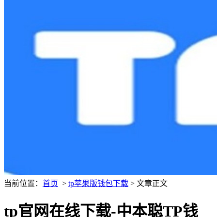
当前位置：
首页
>
tp苹果版钱包下载
> 文章正文
tp官网在线下载-中本聪TP钱