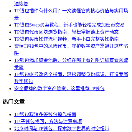
速恢复
TP钱包插件有什么用？一文读懂它的核心价值与实用场
景
TP钱包Swap买卖教程，新手也能轻松完成加密币交易
TP钱包代币区块浏览指南，轻松掌握链上资产动态
TP钱包买币操作流程视频，新手小白完整实操指南
警惕TP钱包中的风险代币，守护数字资产需避开这些陷
阱
TP钱包添加资金池后，分红在哪里看？附详细查看领取
步骤
TP钱包帐号改名全指南，轻松调整身份标识，打造专属
数字钱包
安全便捷的数字资产管家，这里推荐TP钱包
热门文章
TP钱包取消多签钱包操作指南
TP 子钱包找回，方法与注意事项
北京时间与TP钱包，探索数字世界的时空纽带