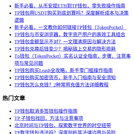
新手必看，从币安提ETH到TP钱包，零失败操作指南
TP钱包用USDT购买到底划算吗？深度解析成本与决策
逻辑
新手必看，一文教你如何链接TP钱包（TokenPocket）
TP钱包与币安浏览器，数字资产用户的高效工具组合
TP钱包金额显示不对？一文理清原因与解决方法
TP钱包兑换后钱变少？揭秘链上交易的隐形损耗
Tp钱包（TokenPocket）实名认证全指南，步骤、注意事
项与常见问题
TP钱包购买Leash全攻略，新手零门槛操作指南
TP钱包购买加密货币，新手入门指南与安全须知
TP钱包怎么充钱？2种常用充值方法详细教程
热门文章
TP钱包取消多签钱包操作指南
TP 子钱包找回，方法与注意事项
北京时间与TP钱包，探索数字世界的时空纽带
TP数字钱包违法吗？深度剖析其法律边界与风险