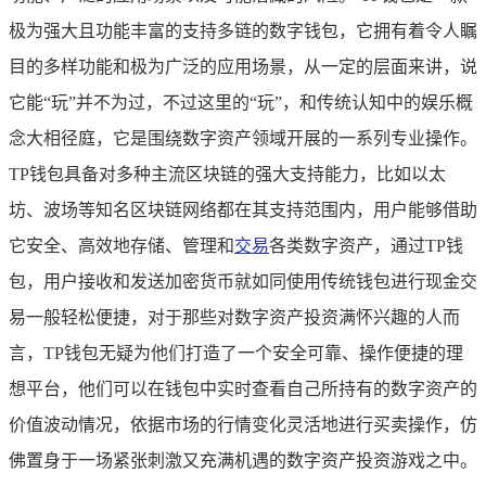
极为强大且功能丰富的支持多链的数字钱包，它拥有着令人瞩
目的多样功能和极为广泛的应用场景，从一定的层面来讲，说
它能“玩”并不为过，不过这里的“玩”，和传统认知中的娱乐概
念大相径庭，它是围绕数字资产领域开展的一系列专业操作。
TP钱包具备对多种主流区块链的强大支持能力，比如以太
坊、波场等知名区块链网络都在其支持范围内，用户能够借助
它安全、高效地存储、管理和
交易
各类数字资产，通过TP钱
包，用户接收和发送加密货币就如同使用传统钱包进行现金交
易一般轻松便捷，对于那些对数字资产投资满怀兴趣的人而
言，TP钱包无疑为他们打造了一个安全可靠、操作便捷的理
想平台，他们可以在钱包中实时查看自己所持有的数字资产的
价值波动情况，依据市场的行情变化灵活地进行买卖操作，仿
佛置身于一场紧张刺激又充满机遇的数字资产投资游戏之中。