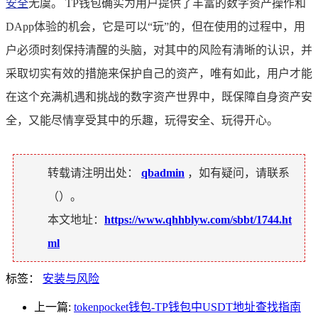
安全
无虞。 TP钱包确实为用户提供了丰富的数字资产操作和
DApp体验的机会，它是可以“玩”的，但在使用的过程中，用
户必须时刻保持清醒的头脑，对其中的风险有清晰的认识，并
采取切实有效的措施来保护自己的资产，唯有如此，用户才能
在这个充满机遇和挑战的数字资产世界中，既保障自身资产安
全，又能尽情享受其中的乐趣，玩得安全、玩得开心。
转载请注明出处：
qbadmin
，如有疑问，请联系
（
）。
本文地址：
https://www.qhhblyw.com/sbbt/1744.ht
ml
标签：
安装与风险
上一篇:
tokenpocket钱包-TP钱包中USDT地址查找指南