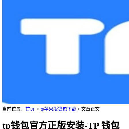
当前位置：
首页
>
tp苹果版钱包下载
> 文章正文
tp钱包官方正版安装-TP 钱包