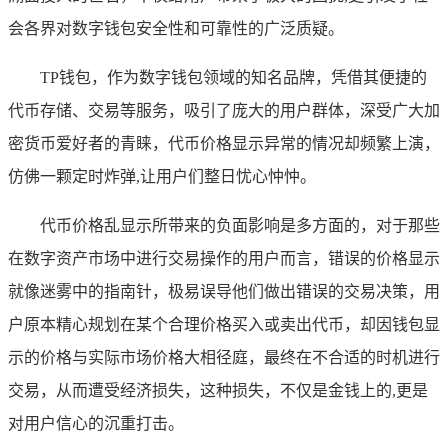
会各界对数字钱包安全性和可靠性的广泛质疑。
TP钱包，作为数字钱包领域的知名品牌，凭借其便捷的
代币存储、交易等服务，吸引了庞大的用户群体，深受广大加
密货币爱好者的青睐，代币价格显示异常的情况却频繁上演，
仿佛一颗定时炸弹,让用户们整日忧心忡忡。
代币价格乱显示所带来的负面影响是多方面的，对于那些
在数字资产市场中进行交易操作的用户而言，错误的价格显示
就像迷雾中的指南针，极易误导他们做出错误的交易决策，用
户原本精心规划在某个合理价格买入或卖出代币，却因钱包显
示的价格与实际市场价格大相径庭，最终在不合适的时机进行
交易，从而遭受经济损失，这种损失，不仅是金钱上的,更是
对用户信心的沉重打击。