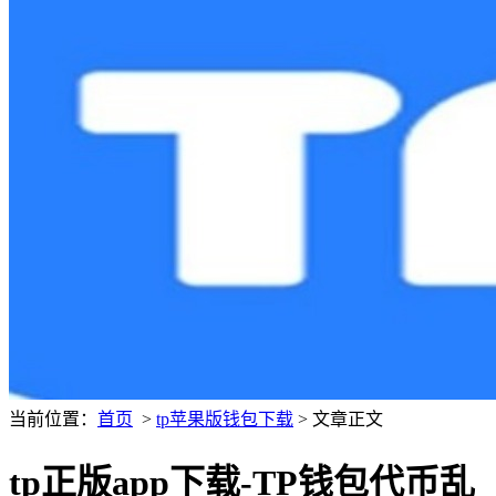
当前位置：
首页
>
tp苹果版钱包下载
> 文章正文
tp正版app下载-TP钱包代币乱