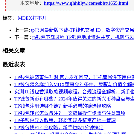
本文地址：
https://www.qhhblyw.com/sbbt/1655.html
标签：
MDEX打不开
上一篇:
tp官网最新版下载-TP钱包交易 ID，数字资产交
下一篇
:
tp钱包下载过程-TP钱包地址资源共享，机遇与
相关文章
最近发表
TP钱包被盗事件升温 官方发布回应，非托管属性下用户
TP钱包怎么样加入MDX董事会？条件、步骤与价值全解
实测TP钱包香港取款视频教程，合规流程全解析，新手
TP钱包新币有哪些？2024年值得关注的新兴币种盘点与
TP钱包注册选哪个链？新手必看的链选择攻略
TP钱包转账怎么备注？一文搞懂操作步骤与注意事项
TP子钱包导入教程，轻松实现多链资产统一管理
TP钱包找ETC全攻略，新手也能1分钟搞定