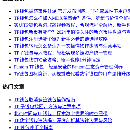
TP钱包被盗事件升温 官方发布回应，非托管属性下用户
TP钱包怎么样加入MDX董事会？条件、步骤与价值全解
实测TP钱包香港取款视频教程，合规流程全解析，新手
TP钱包新币有哪些？2024年值得关注的新兴币种盘点与
TP钱包注册选哪个链？新手必看的链选择攻略
TP钱包转账怎么备注？一文搞懂操作步骤与注意事项
TP子钱包导入教程，轻松实现多链资产统一管理
TP钱包找ETC全攻略，新手也能1分钟搞定
Fantom TP钱包，轻量安全的Fantom生态资产管理利器
Tp钱包图标焕新，从视觉迭代看数字钱包的用户思维升
热门文章
TP钱包取消多签钱包操作指南
TP 子钱包找回，方法与注意事项
北京时间与TP钱包，探索数字世界的时空纽带
TP数字钱包违法吗？深度剖析其法律边界与风险
TP 钱包冲币全指南