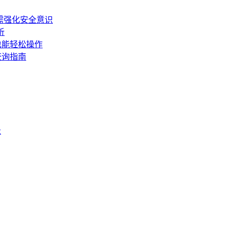
需强化安全意识
析
也能轻松操作
查询指南
级