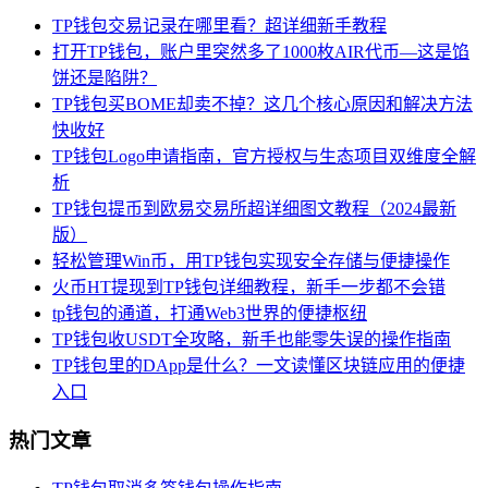
TP钱包交易记录在哪里看？超详细新手教程
打开TP钱包，账户里突然多了1000枚AIR代币—这是馅
饼还是陷阱？
TP钱包买BOME却卖不掉？这几个核心原因和解决方法
快收好
TP钱包Logo申请指南，官方授权与生态项目双维度全解
析
TP钱包提币到欧易交易所超详细图文教程（2024最新
版）
轻松管理Win币，用TP钱包实现安全存储与便捷操作
火币HT提现到TP钱包详细教程，新手一步都不会错
tp钱包的通道，打通Web3世界的便捷枢纽
TP钱包收USDT全攻略，新手也能零失误的操作指南
TP钱包里的DApp是什么？一文读懂区块链应用的便捷
入口
热门文章