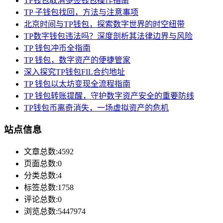
TP钱包取消多签钱包操作指南
TP 子钱包找回，方法与注意事项
北京时间与TP钱包，探索数字世界的时空纽带
TP数字钱包违法吗？深度剖析其法律边界与风险
TP 钱包冲币全指南
TP 钱包，数字资产的便捷管家
深入探究TP钱包FIL合约地址
TP 钱包以太坊变现全流程指南
TP 钱包转账提醒，守护数字资产安全的重要防线
TP钱包币离奇消失，一场虚拟资产的危机
站点信息
文章总数:4592
页面总数:0
分类总数:4
标签总数:1758
评论总数:0
浏览总数:5447974