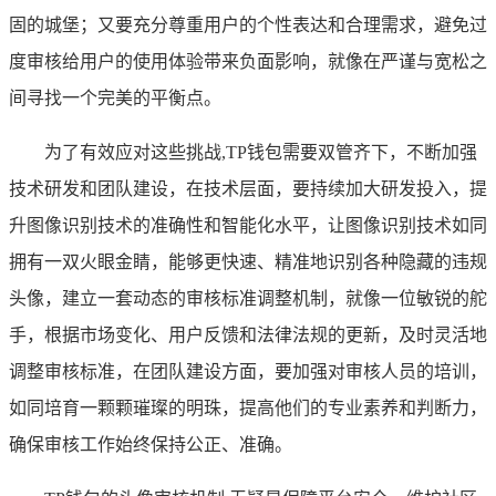
固的城堡；又要充分尊重用户的个性表达和合理需求，避免过
度审核给用户的使用体验带来负面影响，就像在严谨与宽松之
间寻找一个完美的平衡点。
为了有效应对这些挑战,TP钱包需要双管齐下，不断加强
技术研发和团队建设，在技术层面，要持续加大研发投入，提
升图像识别技术的准确性和智能化水平，让图像识别技术如同
拥有一双火眼金睛，能够更快速、精准地识别各种隐藏的违规
头像，建立一套动态的审核标准调整机制，就像一位敏锐的舵
手，根据市场变化、用户反馈和法律法规的更新，及时灵活地
调整审核标准，在团队建设方面，要加强对审核人员的培训，
如同培育一颗颗璀璨的明珠，提高他们的专业素养和判断力，
确保审核工作始终保持公正、准确。