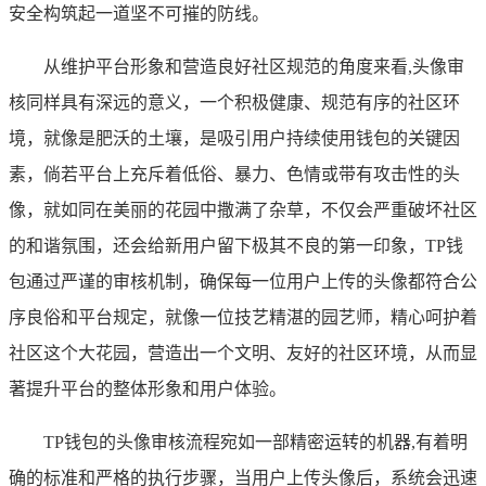
安全构筑起一道坚不可摧的防线。
从维护平台形象和营造良好社区规范的角度来看,头像审
核同样具有深远的意义，一个积极健康、规范有序的社区环
境，就像是肥沃的土壤，是吸引用户持续使用钱包的关键因
素，倘若平台上充斥着低俗、暴力、色情或带有攻击性的头
像，就如同在美丽的花园中撒满了杂草，不仅会严重破坏社区
的和谐氛围，还会给新用户留下极其不良的第一印象，TP钱
包通过严谨的审核机制，确保每一位用户上传的头像都符合公
序良俗和平台规定，就像一位技艺精湛的园艺师，精心呵护着
社区这个大花园，营造出一个文明、友好的社区环境，从而显
著提升平台的整体形象和用户体验。
TP钱包的头像审核流程宛如一部精密运转的机器,有着明
确的标准和严格的执行步骤，当用户上传头像后，系统会迅速