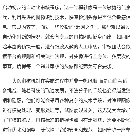
启动初步的自动化审核程序，这一过程就像是一位敏捷的侦察
兵，利用先进的图像识别技术，快速检测头像是否包含敏感信
息、违规内容等，面对一些狡猾的“漏网之鱼”，那些难以通过
自动化判断的情况，就会有专业的审核团队挺身而出，如同经
验丰富的侦探一般，进行细致入微的人工审核，审核团队会依
据平台的规则和相关法律法规，对头像进行全方位、多层次的
审查，确保每一个通过审核的头像都能完美符合要求。
头像审核机制在实施过程中并非一帆风顺,而是面临着诸
多挑战，随着科技的飞速发展，不法分子的手段也变得越发狡
猾和隐蔽，他们可能会采用各种复杂的技术手段，对违规图像
进行模糊处理、变形处理等，试图蒙混过关，这无疑大大增加
了审核的难度，审核标准的把握也如同在走钢丝，需要不断地
进行优化和调整，要保障平台的安全和规范，如同守护一座坚