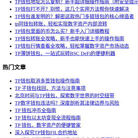
TP钱包地址怎么复制？新手超详细操作指南（附安全提
TP钱包打不开？别慌，这几个实用方法帮你快速解决
TP钱包谁发明的？解密这款热门多链钱包的核心缔造者
tp同钱包转账，轻松实现数字资产内部流转
TP钱包里面的币怎么买？新手入门详细教程
TP钱包转账全攻略，新手也能快速上手的操作指南
TP钱包行情查看全攻略，轻松掌握数字资产市场动态
TP薄饼钱包，一站式玩转BSC DeFi的便捷利器
热门文章
TP钱包取消多签钱包操作指南
TP 子钱包找回，方法与注意事项
北京时间与TP钱包，探索数字世界的时空纽带
TP数字钱包违法吗？深度剖析其法律边界与风险
TP 钱包冲币全指南
TP 钱包以太坊变现全流程指南
TP 钱包，数字资产的便捷管家
深入探究TP钱包FIL合约地址