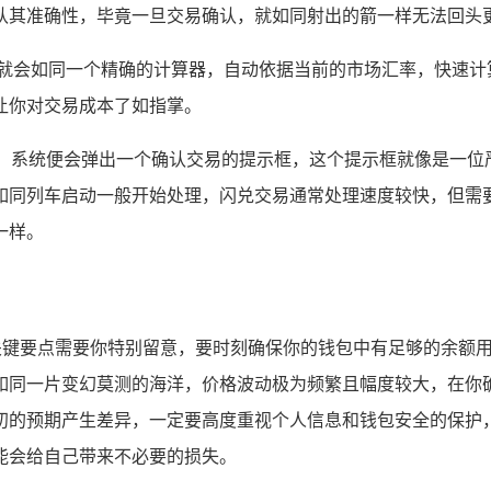
认其准确性，毕竟一旦交易确认，就如同射出的箭一样无法回头
统就会如同一个精确的计算器，自动依据当前的市场汇率，快速计
让你对交易成本了如指掌。
钮，系统便会弹出一个确认交易的提示框，这个提示框就像是一
如同列车启动一般开始处理，闪兑交易通常处理速度较快，但需
一样。
个关键要点需要你特别留意，要时刻确保你的钱包中有足够的余额
如同一片变幻莫测的海洋，价格波动极为频繁且幅度较大，在你
初的预期产生差异，一定要高度重视个人信息和钱包安全的保护，
能会给自己带来不必要的损失。