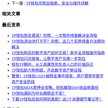
下一篇
:
TP钱包币转出指南，安全与操作详解
相关文章
最近发表
TP钱包签名错误？别慌，一文帮你排查解决全流程
TP钱包流动池打不开？别慌，这几个实用排查方法帮你
解决
TP钱包购买的数字资产如何交易？新手全流程操作指南
TP钱包闪兑链接，让数字资产兑换一步到位
钱包TP朝向，从工具属性到生态入口的价值跃迁
TP钱包助力狗狗链，开启数字资产新征程
警惕！TP钱包USDT被转走事件频发，用户需筑牢数字
资产安全防线
TP钱包MDX质押全攻略，轻松解锁DeFi收益新路径
TP钱包源码为何长期稳定不变？
下载TP钱包后如何辨别真假？这5个关键细节要记牢！