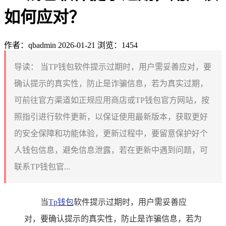
如何应对？
作者：qbadmin
2026-01-21
浏览：1454
导读：
当TP钱包软件提示过期时，用户需妥善应对，要
确认提示的真实性，防止是诈骗信息，若为真实过期，
可前往官方渠道如正规应用商店或TP钱包官方网站，按
照指引进行软件更新，以保证使用最新版本，获取更好
的安全保障和功能体验，更新过程中，要留意保护好个
人钱包信息，避免信息泄露，若在更新中遇到问题，可
联系TP钱包官...
当
Tp钱包
软件提示过期时，用户需妥善应
对，要确认提示的真实性，防止是诈骗信息，若为