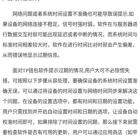
网络问题或者系统时间设置不准确也可能导致误提示,如
果设备的网络连接不稳定，信号时强时弱，软件在与服务器进
行数据交互时就可能出现延迟或者中断的情况，而系统时间与
标准时间相差较大时，软件在进行时间比对时就会产生偏差，
从而错误地显示过期信息。
面对TP钱包软件提示过期的情况,用户大可不必惊慌失
措，可按照以下步骤从容处理，要确保设备的系统时间设置准
确无误，可以通过将设备的时间设置与网络时间同步来解决这
个问题，在设备的设置选项中，都有时间和日期的设置功能，
用户只需找到并开启自动设置时间和日期的选项，让设备自动
校准时间即可，如果排除了时间设置的问题，那么接下来就需
要检查软件是否有可用的更新，用户可以通过应用商店（如苹