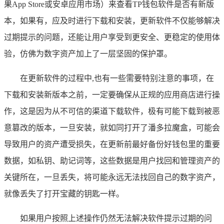
果App Store或安卓应用市场）来查看TP钱包软件是否有新版
本，如果有，应及时进行下载和安装，更新软件不仅能够解决
过期提示的问题，还能让用户享受到更安全、更稳定的使用体
验，仿佛为数字资产加上了一层坚固的保护罩。
在更新软件的过程中,也有一些需要特别注意的事项，在
下载和安装新版本之前，一定要确保从正规的应用商店进行操
作，这是因为从不可信的渠道下载软件，极有可能下载到被恶
意篡改的版本，一旦安装，就如同打开了潘多拉魔盒，可能会
导致用户的资产遭受损失，在更新前最好备份好钱包里的重要
数据，如私钥、助记词等，这些数据是用户找回和管理资产的
关键所在，一旦丢失，将可能永远无法找回自己的数字资产，
就像丢失了打开宝藏的钥匙一样。
如果用户按照上述操作仍然无法解决软件提示过期的问