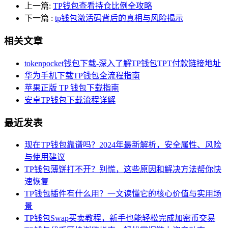
上一篇:
TP钱包查看持仓比例全攻略
下一篇
:
tp钱包激活码背后的真相与风险揭示
相关文章
tokenpocket钱包下载-深入了解TP钱包TPT付款链接地址
华为手机下载TP钱包全流程指南
苹果正版 TP 钱包下载指南
安卓TP钱包下载流程详解
最近发表
现在TP钱包靠谱吗？2024年最新解析，安全属性、风险
与使用建议
TP钱包薄饼打不开？别慌，这些原因和解决方法帮你快
速恢复
TP钱包插件有什么用？一文读懂它的核心价值与实用场
景
TP钱包Swap买卖教程，新手也能轻松完成加密币交易