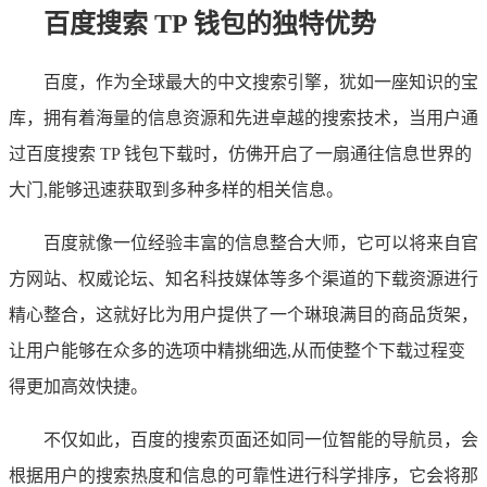
百度搜索 TP 钱包的独特优势
百度，作为全球最大的中文搜索引擎，犹如一座知识的宝
库，拥有着海量的信息资源和先进卓越的搜索技术，当用户通
过百度搜索 TP 钱包下载时，仿佛开启了一扇通往信息世界的
大门,能够迅速获取到多种多样的相关信息。
百度就像一位经验丰富的信息整合大师，它可以将来自官
方网站、权威论坛、知名科技媒体等多个渠道的下载资源进行
精心整合，这就好比为用户提供了一个琳琅满目的商品货架，
让用户能够在众多的选项中精挑细选,从而使整个下载过程变
得更加高效快捷。
不仅如此，百度的搜索页面还如同一位智能的导航员，会
根据用户的搜索热度和信息的可靠性进行科学排序，它会将那