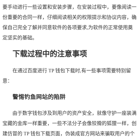
要手动进行一些设置和安装步骤，在安装过程中，要像阅读一
份重要的合同一样，仔细阅读相关的权限提示和协议内容，确
保自己完全了解并同意软件的各项要求,为软件的正常使用奠
定坚实的基础。
下载过程中的注意事项
在通过百度进行 TP 钱包下载时,有一些事项需要特别留
意：
警惕钓鱼网站的陷阱
由于数字钱包涉及到用户的资产安全，就像守护一座装满
宝藏的金库一样重要，一些不法分子会像狡猾的狐狸一样，创
建仿冒的 TP 钱包下载页面，伪装成官方网站来骗取用户的个