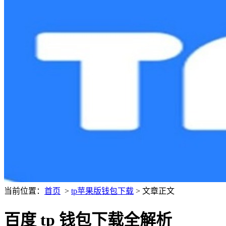
当前位置：
首页
>
tp苹果版钱包下载
> 文章正文
百度 tp 钱包下载全解析