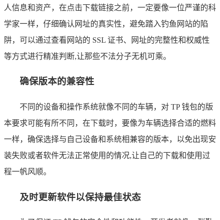
人信息和资产，在点击下载链接之前，一定要像一位严谨的科
学家一样，仔细确认网址的真实性，避免踏入钓鱼网站的陷
阱，可以通过查看网站的 SSL 证书、网址的完整性和权威性
等方式进行精准判断,让那些不法分子无机可乘。
确保版本的兼容性
不同的设备和操作系统就像不同的车辆，对 TP 钱包的版
本要求可能有所不同，在下载时，要像为车辆选择合适的燃料
一样，确保选择与自己设备和系统相兼容的版本，以免出现安
装失败或者软件无法正常使用的情况,让自己的下载和使用过
程一帆风顺。
及时更新软件以保持最佳状态