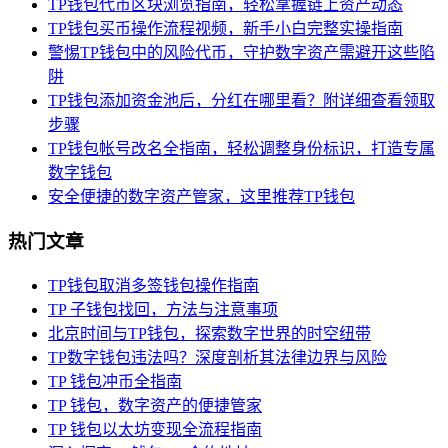
TP钱包代币区块浏览指南，轻松掌握链上资产动态
TP钱包买币操作流程视频，新手小白完整实操指南
警惕TP钱包中的风险代币，守护数字资产需避开这些陷
阱
TP钱包添加资金池后，分红在哪里看？附详细查看领取
步骤
TP钱包帐号改名全指南，轻松调整身份标识，打造专属
数字钱包
安全便捷的数字资产管家，这里推荐TP钱包
热门文章
TP钱包取消多签钱包操作指南
TP 子钱包找回，方法与注意事项
北京时间与TP钱包，探索数字世界的时空纽带
TP数字钱包违法吗？深度剖析其法律边界与风险
TP 钱包冲币全指南
TP 钱包，数字资产的便捷管家
TP 钱包以太坊变现全流程指南