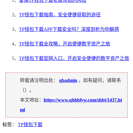
1、
警惕TP钱包下载老版背后的风险
2、
TP钱包下载指南，安全便捷获取的途径
3、
TP钱包下载APP下载安全吗？深度剖析为你解惑
4、
TP钱包下载全攻略，开启便捷数字资产之旅
5、
TP钱包下载官网入口，开启安全便捷的数字资产之旅
转载请注明出处：
qbadmin
，如有疑问，请联系
（
）。
本文地址：
https://www.qhhblyw.com/sbbt/1437.ht
ml
标签：
TP钱包下载