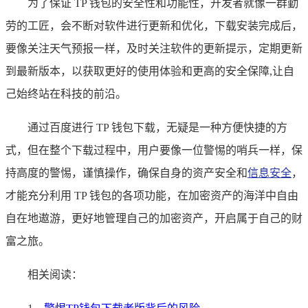
为了保证 TP 钱包的安全性和功能性，开发者就像一群勤
劳的工匠，会不断对软件进行更新和优化，下载安装完成后，
要像关注天气预报一样，及时关注软件的更新提示，定期更新
到最新版本，以获取更好的使用体验和更高的安全保障,让自
己始终站在科技的前沿。
通过百度进行 TP 钱包下载，无疑是一种方便快捷的方
式，但在整个下载过程中，用户要像一位警惕的哨兵一样，保
持高度的警惕，谨慎操作，确保自身的资产安全和
信息安全
，
才能充分利用 TP 钱包的各项功能，在加密资产的海洋中自由
自在地遨游，更好地管理自己的加密资产，开启属于自己的财
富之旅。
相关阅读：