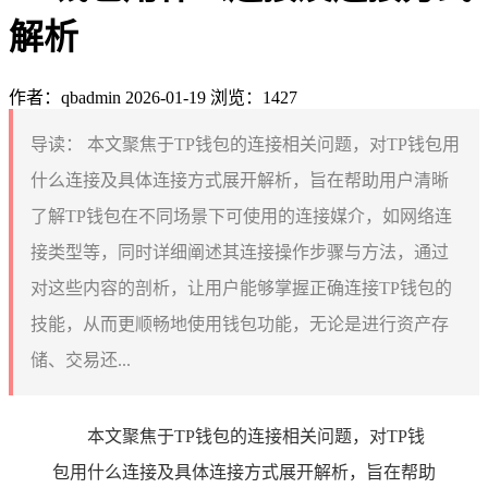
解析
作者：qbadmin
2026-01-19
浏览：1427
导读：
本文聚焦于TP钱包的连接相关问题，对TP钱包用
什么连接及具体连接方式展开解析，旨在帮助用户清晰
了解TP钱包在不同场景下可使用的连接媒介，如网络连
接类型等，同时详细阐述其连接操作步骤与方法，通过
对这些内容的剖析，让用户能够掌握正确连接TP钱包的
技能，从而更顺畅地使用钱包功能，无论是进行资产存
储、交易还...
本文聚焦于TP钱包的连接相关问题，对TP钱
包用什么连接及具体连接方式展开解析，旨在帮助