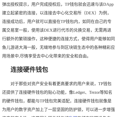
弹出授权提示，用户完成授权后，TP钱包就会迅速与该DApp
建立起紧密的连接，以连接去中心化交易所（DEX）为例，
连接成功后，用户就可以直接在TP钱包内，如同在自己的专
属交易室一般，使用该DEX进行代币的兑换交易，无需再进
行额外的繁琐操作，这种便捷的连接方式，使得用户能够如同
鱼儿游进大海一般，无缝地参与到区块链生态中的各种精彩应
用场景中,尽情享受去中心化带来的安全和自由。
连接硬件钱包
对于那些对资产安全有着更高要求的用户来说，TP钱包
还提供了连接硬件钱包的贴心功能，像Ledger、Trezor等知名
的硬件钱包，都能与TP钱包完美适配，连接硬件钱包就像是
为用户的数字资产加上了一层坚固的防护锁，可以进一步增强