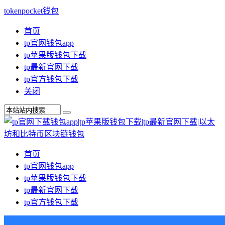
tokenpocket钱包
首页
tp官网钱包app
tp苹果版钱包下载
tp最新官网下载
tp官方钱包下载
关闭
首页
tp官网钱包app
tp苹果版钱包下载
tp最新官网下载
tp官方钱包下载