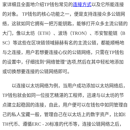
家详细且全面地介绍TP钱包常见的
连接方式
以及它所能连接
的对象。 TP钱包的核心功能之一，便是支持连接众多公链网
络，这就如同它拥有一把万能钥匙，能够打开众多主流公链的
大门，像以太坊（ETH）、波场（TRON）、币安智能链（B
SC）等这些在区块链领域赫赫有名的主流公链，都能顺畅地
与之连接，用户若想要连接心仪的公链网络，只需在TP钱包
的设置中，仔细找到“网络管理”选项,然后在其中轻松地添加
或切换想要连接的公链网络即可。
以连接以太坊网络为例，当用户成功添加以太坊网络后，
TP钱包就会如同一位技艺精湛的工程师，迅速与以太坊的节
点建立起稳固的连接，自此，用户便可以在钱包中如同管理自
己的私人宝藏一般，管理自己在以太坊上的数字资产，比如E
TH代币、遵循ERC - 20标准的代币等，连接公链网络之后，