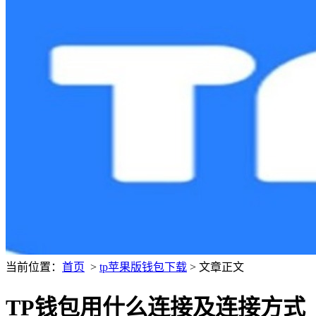
当前位置：
首页
>
tp苹果版钱包下载
> 文章正文
TP钱包用什么连接及连接方式