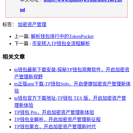
ml
标签：
加密资产管理
上一篇:
解析钱包排行中的TokenPocket
下一篇
:
币安转入TP钱包全流程解析
相关文章
tp钱包最新下载安装-探秘TP钱包观察软件，开启加密资
产管理新视野
tp正版app下载-TP钱包Solo，开启便捷加密资产管理新体
验
tp钱包官方下载地址-TP钱包 TES 版，开启加密资产管
理新体验
TP钱包 Pro，开启加密资产管理新体验
TP钱包全解析，开启加密资产管理新征程
TP钱包聚合，开启加密资产管理新时代