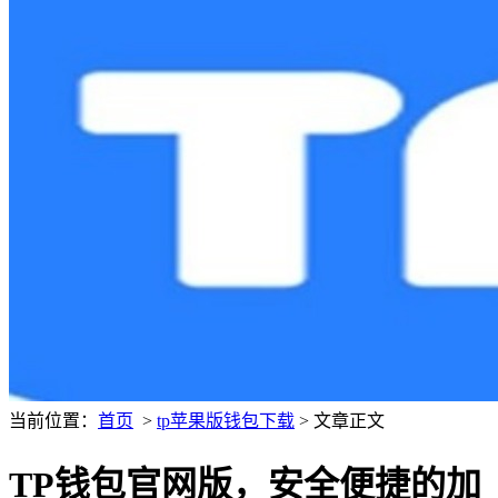
当前位置：
首页
>
tp苹果版钱包下载
> 文章正文
TP钱包官网版，安全便捷的加