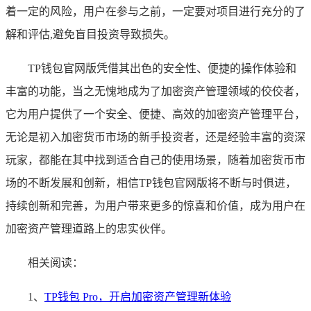
着一定的风险，用户在参与之前，一定要对项目进行充分的了
解和评估,避免盲目投资导致损失。
TP钱包官网版凭借其出色的安全性、便捷的操作体验和
丰富的功能，当之无愧地成为了加密资产管理领域的佼佼者，
它为用户提供了一个安全、便捷、高效的加密资产管理平台，
无论是初入加密货币市场的新手投资者，还是经验丰富的资深
玩家，都能在其中找到适合自己的使用场景，随着加密货币市
场的不断发展和创新，相信TP钱包官网版将不断与时俱进，
持续创新和完善，为用户带来更多的惊喜和价值，成为用户在
加密资产管理道路上的忠实伙伴。
相关阅读：
1、
TP钱包 Pro，开启加密资产管理新体验