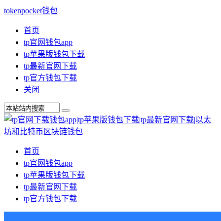
tokenpocket钱包
首页
tp官网钱包app
tp苹果版钱包下载
tp最新官网下载
tp官方钱包下载
关闭
首页
tp官网钱包app
tp苹果版钱包下载
tp最新官网下载
tp官方钱包下载