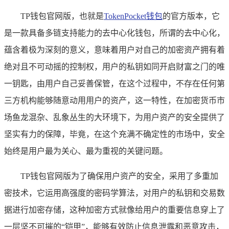
TP钱包官网版，也就是
TokenPocket钱包
的官方版本，它
是一款具备多链支持能力的去中心化钱包，所谓的去中心化，
蕴含着极为深刻的意义，意味着用户对自己的加密资产拥有着
绝对且不可动摇的控制权，用户的私钥如同开启财富之门的唯
一钥匙，由用户自己妥善保管，在这个过程中，不存在任何第
三方机构能够随意动用用户的资产，这一特性，在加密货币市
场鱼龙混杂、乱象丛生的大环境下，为用户资产的安全提供了
坚实有力的保障，毕竟，在这个充满不确定性的市场中，安全
始终是用户最为关心、最为重视的关键问题。
TP钱包官网版为了确保用户资产的安全，采用了多重加
密技术，它运用高强度的密码学算法，对用户的私钥和交易数
据进行加密存储，这种加密方式就像给用户的重要信息穿上了
一层坚不可摧的“铠甲”，能够有效防止信息泄露和恶意攻击，