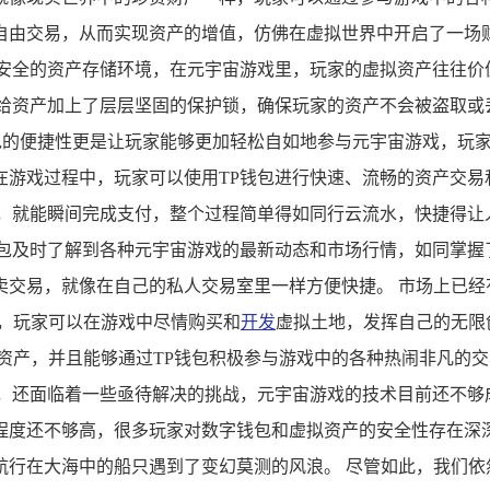
由交易，从而实现资产的增值，仿佛在虚拟世界中开启了一场财
般安全的资产存储环境，在元宇宙游戏里，玩家的虚拟资产往往价
像给资产加上了层层坚固的保护锁，确保玩家的资产不会被盗取或
钱包的便捷性更是让玩家能够更加轻松自如地参与元宇宙游戏，玩
在游戏过程中，玩家可以使用TP钱包进行快速、流畅的资产交易
，就能瞬间完成支付，整个过程简单得如同行云流水，快捷得让人
包及时了解到各种元宇宙游戏的最新动态和市场行情，如同掌握
交易，就像在自己的私人交易室里一样方便快捷。 市场上已经
游戏，玩家可以在游戏中尽情购买和
开发
虚拟土地，发挥自己的无限
其他珍贵资产，并且能够通过TP钱包积极参与游戏中的各种热闹非凡
顺，还面临着一些亟待解决的挑战，元宇宙游戏的技术目前还不够
程度还不够高，很多玩家对数字钱包和虚拟资产的安全性存在深
行在大海中的船只遇到了变幻莫测的风浪。 尽管如此，我们依