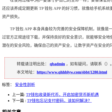
在使用过程中,用户要像守护自己的生命一样，妥善保管
还应该养成定期更新 TP 钱包 APP 的好习惯，就像给手
资产损失。
TP 钱包 APP 本身具备较为完善的安全保障机制，
过官方正规途径下载，并保持良好的安全意识，就能够安全地使
潜在的安全风险，确保自己的资产安全，让数字资产在安全的
转载请注明出处：
qbadmin
，如有疑问，请联系（
）
本文地址：
https://www.qhhblyw.com/sbbt/1280.html
标签：
安全性剖析
上一篇:
TP钱包收录新代币，开启加密货币新机遇
下一篇
:
TP钱包忘记支付密码，该如何解决？
相关文章