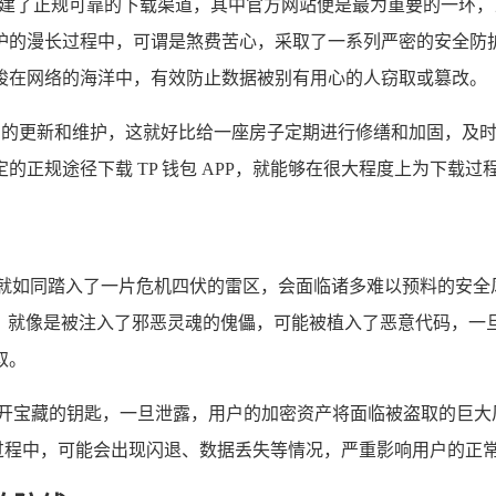
建了正规可靠的下载渠道，其中官方网站便是最为重要的一环，当我
的漫长过程中，可谓是煞费苦心，采取了一系列严密的安全防护
梭在网络的海洋中，有效防止数据被别有用心的人窃取或篡改。
行定期的更新和维护，这就好比给一座房子定期进行修缮和加固，
正规途径下载 TP 钱包 APP，就能够在很大程度上为下载
P 时，就如同踏入了一片危机四伏的雷区，会面临诸多难以预料的
的版本，就像是被注入了邪恶灵魂的傀儡，可能被植入了恶意代码
取。
开宝藏的钥匙，一旦泄露，用户的加密资产将面临被盗取的巨大风
用过程中，可能会出现闪退、数据丢失等情况，严重影响用户的正