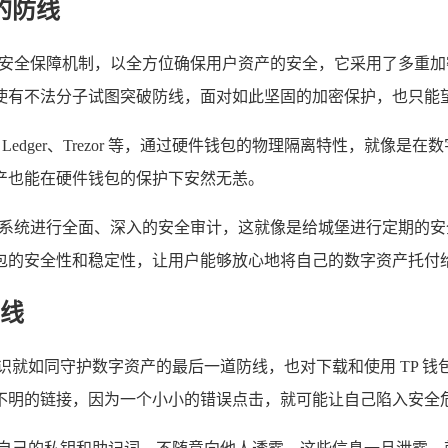
的防线
的安全保障机制，以全方位确保用户资产的安全，它采用了多重
使有不法分子试图突破防线，面对如此坚固的加密保护，也只能
Ledger、Trezor 等，通过硬件钱包的物理隔离特性，就像
产也能在硬件钱包的保护下安然无恙。
和系统进行全面、深入的安全审计，这就像是给城堡进行定期的
包的安全性和稳定性，让用户能够放心地将自己的数字资产托付
线
识就如同守护数字资产的最后一道防线，也对下载和使用 TP 
不明的链接，因为一个小小的错误点击，就可能让自己陷入安全