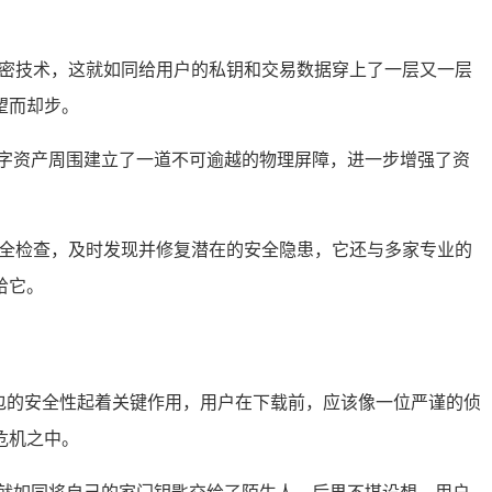
加密技术，这就如同给用户的私钥和交易数据穿上了一层又一层
望而却步。
是在数字资产周围建立了一道不可逾越的物理屏障，进一步增强了资
安全检查，及时发现并修复潜在的安全隐患，它还与多家专业的
给它。
钱包的安全性起着关键作用，用户在下载前，应该像一位严谨的侦
危机之中。