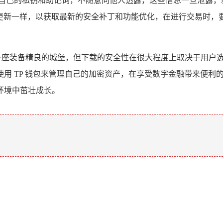
好自己的私钥和助记词，不随意向他人透露，这些信息一旦泄露，
机系统更新一样，以获取最新的安全补丁和功能优化，在进行交易
就像是一座装备精良的城堡，但下载的安全性在很大程度上取决于用
用 TP 钱包来管理自己的加密资产，在享受数字金融带来便利
环境中茁壮成长。
。