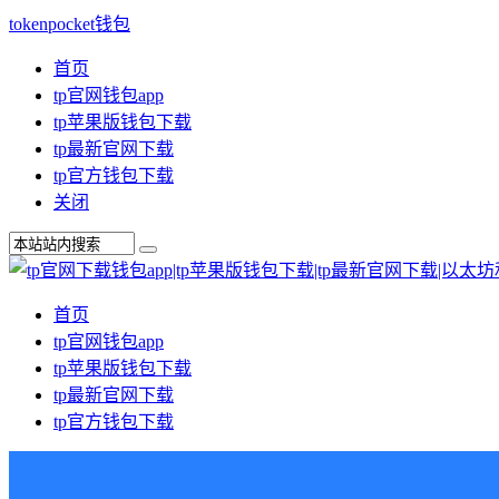
tokenpocket钱包
首页
tp官网钱包app
tp苹果版钱包下载
tp最新官网下载
tp官方钱包下载
关闭
首页
tp官网钱包app
tp苹果版钱包下载
tp最新官网下载
tp官方钱包下载