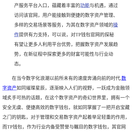
产服务平台入口，蕴藏着丰富的
功能
与机遇，通过
访问该官网，用户能接触到便捷的数字资产管理、
多样的交易场景等服务，为其在数字资产领域的
操
作
提供有力支持，可以说，对TP钱包官网的探秘
有望让更多人利用平台优势，把握数字资产发展趋
势，在新征程中探索更多的财富可能性与行业动
态。
在当今数字化浪潮以前所未有的速度奔涌向前的时代,
数
字资产
如同璀璨星辰，逐渐映入人们的视野，一跃成为金融领
域炙手可热的话题，在这个数字资产的奇幻世界里，拥有一个
安全无虞、便捷高效的数字钱包，就如同掌握了一把开启宝藏
之门的钥匙，对于管理和交易数字资产起着举足轻重的作用，
而TP钱包，作为行业内备受赞誉与瞩目的数字钱包，其官网