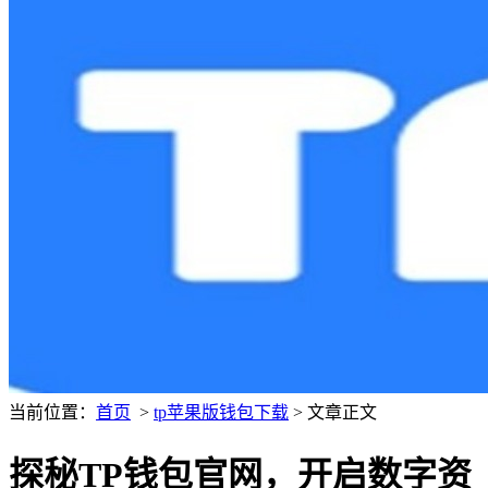
当前位置：
首页
>
tp苹果版钱包下载
> 文章正文
探秘TP钱包官网，开启数字资