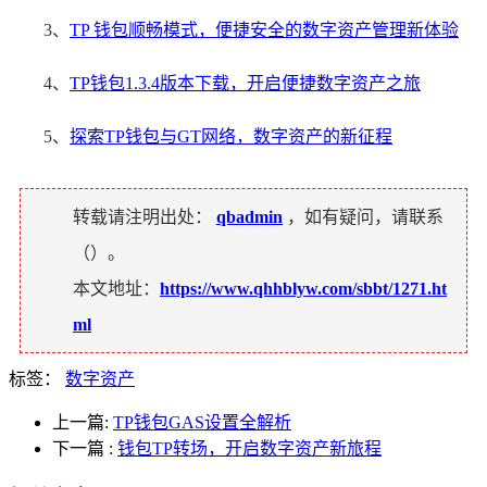
3、
TP 钱包顺畅模式，便捷安全的数字资产管理新体验
4、
TP钱包1.3.4版本下载，开启便捷数字资产之旅
5、
探索TP钱包与GT网络，数字资产的新征程
转载请注明出处：
qbadmin
，如有疑问，请联系
（
）。
本文地址：
https://www.qhhblyw.com/sbbt/1271.ht
ml
标签：
数字资产
上一篇:
TP钱包GAS设置全解析
下一篇
:
钱包TP转场，开启数字资产新旅程