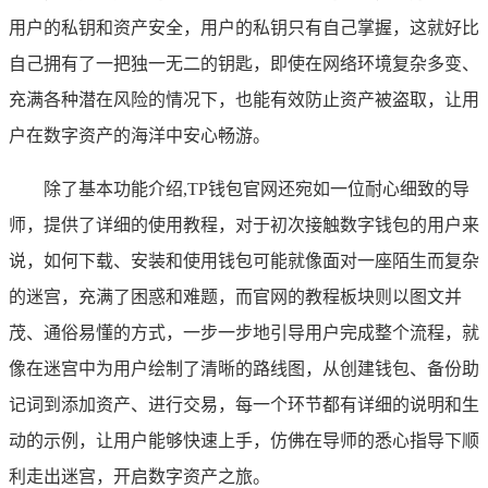
用户的私钥和资产安全，用户的私钥只有自己掌握，这就好比
自己拥有了一把独一无二的钥匙，即使在网络环境复杂多变、
充满各种潜在风险的情况下，也能有效防止资产被盗取，让用
户在数字资产的海洋中安心畅游。
除了基本功能介绍,TP钱包官网还宛如一位耐心细致的导
师，提供了详细的使用教程，对于初次接触数字钱包的用户来
说，如何下载、安装和使用钱包可能就像面对一座陌生而复杂
的迷宫，充满了困惑和难题，而官网的教程板块则以图文并
茂、通俗易懂的方式，一步一步地引导用户完成整个流程，就
像在迷宫中为用户绘制了清晰的路线图，从创建钱包、备份助
记词到添加资产、进行交易，每一个环节都有详细的说明和生
动的示例，让用户能够快速上手，仿佛在导师的悉心指导下顺
利走出迷宫，开启数字资产之旅。