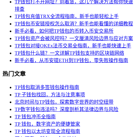
TP钱包打不开网址？别着急，这几个解决方法帮你快速
排查
TP钱包充值TRX全流程指南，新手也能轻松上手
TP钱包币安链授权怎么取消？新手也能看懂的详细教程
新手必看，如何把TP钱包的币转入币安交易所
TP钱包资产会被风控吗？一文厘清风险边界与应对方案
TP钱包对接OKEx法币交易全指南，新手也能快速上手
TP钱包什么链？一文详解TP钱包支持的区块链网络
新手必看，从币安提ETH到TP钱包，零失败操作指南
热门文章
TP钱包取消多签钱包操作指南
TP 子钱包找回，方法与注意事项
北京时间与TP钱包，探索数字世界的时空纽带
TP数字钱包违法吗？深度剖析其法律边界与风险
TP 钱包冲币全指南
TP 钱包，数字资产的便捷管家
TP 钱包以太坊变现全流程指南