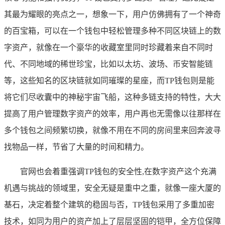
其最为耀眼的亮点之一，想象一下，用户仿佛拥有了一个神奇
的百宝箱，可以在一个钱包中轻松管理多种不同区块链上的数
字资产，就像在一个豪华的收藏室里同时珍藏着来自不同时
代、不同地域的稀世珍宝，比如以太坊、波场、币安智能链
等，这些知名的区块链就如同璀璨的星座，而TP钱包则是能
将它们尽收囊中的神秘宇宙飞船，这种多链支持的特性，大大
提高了用户管理数字资产的效率，用户再也无需像以往那样在
多个钱包之间频繁切换，就像不用在不同的房间里来回奔波寻
找物品一样，节省了大量的时间和精力。
官网也会着重强调TP钱包的安全性,在数字资产这个充满
机遇与挑战的领域里，安全无疑是重中之重，就像一座大厦的
基石，决定着整个建筑的稳固与否，TP钱包采用了多重加密
技术，如同为用户的资产加上了层层坚固的铠甲，全方位保障