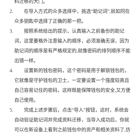
料迁移的大门。
在导入方式的众多选择中，挑选“助记词”,就如同在
众多钥匙中选择了正确的那一把。
按照系统给出的提示，认真输入之前备份的助记
词，这里要格外注意输入的顺序，必须准确无误，因为
助记词的顺序是有严格规定的,就像密码的排列顺序不能
出错一样。
设置新的钱包密码，这个密码是用于解锁钱包的，
它就像是守护钱包的卫士，一定要设置一个强度较高且
自己容易记住的密码，这样既能保障钱包的安全,又方便
自己使用。
完成上述步骤后，点击“导入”按钮，这时，系统会
自动验证助记词并完成资料迁移，当导入成功后，你就
可以在新设备上看到之前钱包中的资产和相关资料了,仿