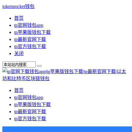
tokenpocket钱包
首页
tp官网钱包app
tp苹果版钱包下载
tp最新官网下载
tp官方钱包下载
关闭
首页
tp官网钱包app
tp苹果版钱包下载
tp最新官网下载
tp官方钱包下载