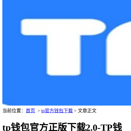
当前位置：
首页
>
tp官方钱包下载
> 文章正文
tp钱包官方正版下载2.0-TP钱