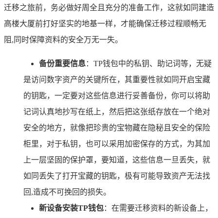
迁移之旅前，务必做好周全且充分的准备工作，这就如同建造
高楼大厦前打好坚实的地基一样，才能确保迁移过程顺畅无
阻,同时保障资料的安全万无一失。
备份重要信息
：TP钱包中的私钥、助记词等，无疑
是访问数字资产的关键所在，其重要性就如同开启宝藏
的钥匙，一定要对这些信息进行妥善备份，你可以将助
记词认真地抄写在纸上，然后把这张纸存放在一个绝对
安全的地方，就像把珍贵的宝物藏在隐秘且安全的保险
柜里，对于私钥，也可以采用加密保存的方式，为其加
上一层坚固的保护罩，要知道，这些信息一旦丢失，就
如同丢失了打开宝藏的钥匙，极有可能导致资产无法找
回,造成不可挽回的损失。
新设备安装TP钱包
：在需要迁移资料的新设备上，