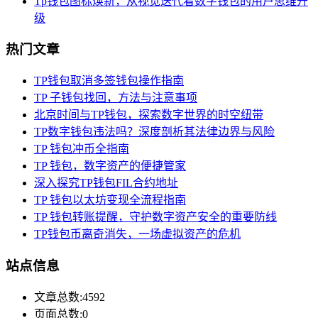
Tp钱包图标焕新，从视觉迭代看数字钱包的用户思维升
级
热门文章
TP钱包取消多签钱包操作指南
TP 子钱包找回，方法与注意事项
北京时间与TP钱包，探索数字世界的时空纽带
TP数字钱包违法吗？深度剖析其法律边界与风险
TP 钱包冲币全指南
TP 钱包，数字资产的便捷管家
深入探究TP钱包FIL合约地址
TP 钱包以太坊变现全流程指南
TP 钱包转账提醒，守护数字资产安全的重要防线
TP钱包币离奇消失，一场虚拟资产的危机
站点信息
文章总数:4592
页面总数:0