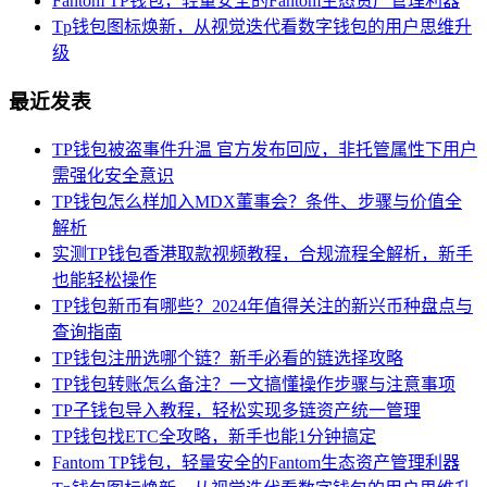
Fantom TP钱包，轻量安全的Fantom生态资产管理利器
Tp钱包图标焕新，从视觉迭代看数字钱包的用户思维升
级
最近发表
TP钱包被盗事件升温 官方发布回应，非托管属性下用户
需强化安全意识
TP钱包怎么样加入MDX董事会？条件、步骤与价值全
解析
实测TP钱包香港取款视频教程，合规流程全解析，新手
也能轻松操作
TP钱包新币有哪些？2024年值得关注的新兴币种盘点与
查询指南
TP钱包注册选哪个链？新手必看的链选择攻略
TP钱包转账怎么备注？一文搞懂操作步骤与注意事项
TP子钱包导入教程，轻松实现多链资产统一管理
TP钱包找ETC全攻略，新手也能1分钟搞定
Fantom TP钱包，轻量安全的Fantom生态资产管理利器