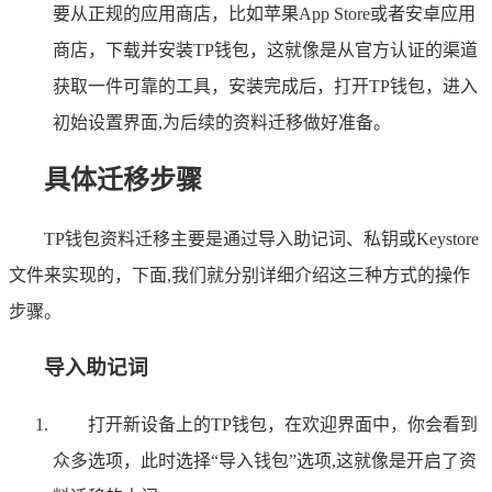
要从正规的应用商店，比如苹果App Store或者安卓应用
商店，下载并安装TP钱包，这就像是从官方认证的渠道
获取一件可靠的工具，安装完成后，打开TP钱包，进入
初始设置界面,为后续的资料迁移做好准备。
具体迁移步骤
TP钱包资料迁移主要是通过导入助记词、私钥或Keystore
文件来实现的，下面,我们就分别详细介绍这三种方式的操作
步骤。
导入助记词
打开新设备上的TP钱包，在欢迎界面中，你会看到
众多选项，此时选择“导入钱包”选项,这就像是开启了资