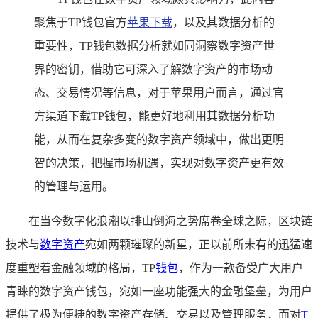
聚焦于TP钱包官方
苹果下载
，以及其数据分析的
重要性，TP钱包数据分析就如同洞察数字资产世
界的密钥，借助它可深入了解数字资产的市场动
态、交易情况等信息，对于苹果用户而言，通过官
方渠道下载TP钱包，能更好地利用其数据分析功
能，从而在复杂多变的数字资产领域中，做出更明
智的决策，把握市场机遇，实现对数字资产更有效
的管理与运用。
在当今数字化浪潮以排山倒海之势席卷全球之际，区块链
技术与
数字资产
宛如两颗璀璨的新星，正以前所未有的迅猛速
度重塑着金融领域的格局，TP
钱包
，作为一款备受广大用户
青睐的数字资产钱包，宛如一座功能强大的金融堡垒，为用户
提供了极为便捷的数字资产存储、交易以及管理服务，而对
T