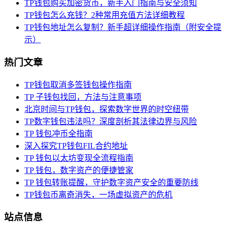
TP钱包购买加密货币，新手入门指南与安全须知
TP钱包怎么充钱？2种常用充值方法详细教程
TP钱包地址怎么复制？新手超详细操作指南（附安全提
示）
热门文章
TP钱包取消多签钱包操作指南
TP 子钱包找回，方法与注意事项
北京时间与TP钱包，探索数字世界的时空纽带
TP数字钱包违法吗？深度剖析其法律边界与风险
TP 钱包冲币全指南
深入探究TP钱包FIL合约地址
TP 钱包以太坊变现全流程指南
TP 钱包，数字资产的便捷管家
TP 钱包转账提醒，守护数字资产安全的重要防线
TP钱包币离奇消失，一场虚拟资产的危机
站点信息