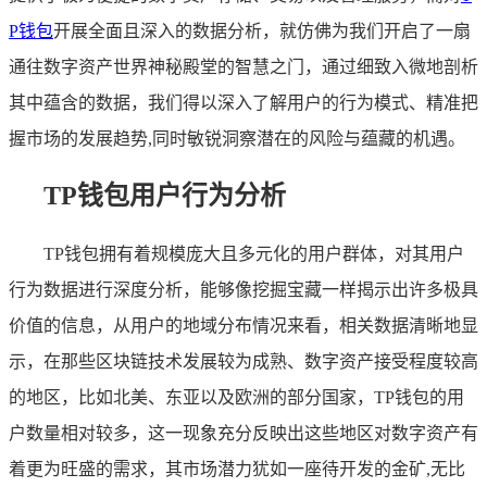
P钱包
开展全面且深入的数据分析，就仿佛为我们开启了一扇
通往数字资产世界神秘殿堂的智慧之门，通过细致入微地剖析
其中蕴含的数据，我们得以深入了解用户的行为模式、精准把
握市场的发展趋势,同时敏锐洞察潜在的风险与蕴藏的机遇。
TP钱包用户行为分析
TP钱包拥有着规模庞大且多元化的用户群体，对其用户
行为数据进行深度分析，能够像挖掘宝藏一样揭示出许多极具
价值的信息，从用户的地域分布情况来看，相关数据清晰地显
示，在那些区块链技术发展较为成熟、数字资产接受程度较高
的地区，比如北美、东亚以及欧洲的部分国家，TP钱包的用
户数量相对较多，这一现象充分反映出这些地区对数字资产有
着更为旺盛的需求，其市场潜力犹如一座待开发的金矿,无比