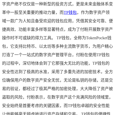
字资产绝不仅仅是一种新型的投资方式，更是未来金融体系变
革中一股至关重要的推动力量，而
TP钱包
，作为数字资产领
域一款广为人知且备受欢迎的钱包应用，凭借其安全可靠、便
捷高效、功能丰富多样等显著特点，成为了付盼开展数字资产
操作时不可或缺的得力工具。 TP钱包，全称为TokenPocket钱
包，它支持比特币、以太坊等多种主流数字货币，为用户精心
打造了一个一站式的数字资产管理平台，付盼在使用TP钱包
的过程中，深切地体会到了它那强大无比的功能，TP钱包的
安全性达到了极高的水准，采用了多重先进的加密技术，全方
位确保用户的数字资产安全无忧，无论是私钥的存储，还是交
易的验证，都经过了极其严格的加密处理，大大降低了资产被
盗取的风险，付盼表示，在数字资产这个充满风险的领域里，
安全始终是首要考虑的关键因素，而TP钱包卓越的安全性能
让他能够毫无顾虑地进行资产存储和交易。 TP钱包的便捷性