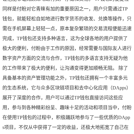
同样是付盼对它青睐有加的重要原因之一，用户只需通过TP
钱包，就能轻松自如地进行数字货币的收发、兑换等操作，只
需在手机屏幕上轻轻一点，原本复杂繁琐的交易流程便能迅速
完成，TP钱包还支持多种语言，这为全球各地的用户提供了
极大的便利，付盼由于工作的原因，经常需要与国际友人进行
数字资产方面的交流与合作，TP钱包的多语言支持无疑为他
的工作带来了极大的便利，让沟通变得更加顺畅无阻。 除了
具备基本的资产管理功能之外，TP钱包还拥有一个丰富多元
的生态系统，它与众多区块链项目和去中心化应用（DApps）
展开了深度的合作，用户可以通过TP钱包直接访问这些应
用，参与到各种精彩纷呈、趣味十足的活动和项目当中，付盼
在使用TP钱包的过程中，积极踊跃地参与了一些优质的DApp
s项目，不仅从中获得了一定的收益，还极大地拓宽了自己在