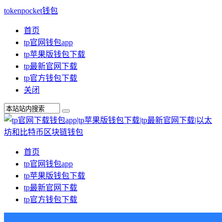
tokenpocket钱包
首页
tp官网钱包app
tp苹果版钱包下载
tp最新官网下载
tp官方钱包下载
关闭
首页
tp官网钱包app
tp苹果版钱包下载
tp最新官网下载
tp官方钱包下载