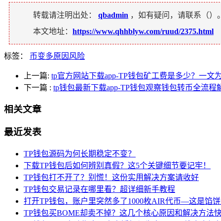
转载请注明出处：
qbadmin
，如有疑问，请联系（
）
本文地址：
https://www.qhhblyw.com/ruud/2375.html
标签：
币变多原因风险
上一篇:
tp官方网站下载app-TP钱包矿工费是多少？一
下一篇
:
tp钱包最新下载app-TP钱包观察钱包转币全流程
相关文章
最近发表
TP钱包源码为何长期稳定不变？
下载TP钱包后如何辨别真假？这5个关键细节要记牢！
TP钱包打不开了？别慌！这份实用解决方案请收好
TP钱包交易记录在哪里看？超详细新手教程
打开TP钱包，账户里突然多了1000枚AIR代币—这是馅
TP钱包买BOME却卖不掉？这几个核心原因和解决方法