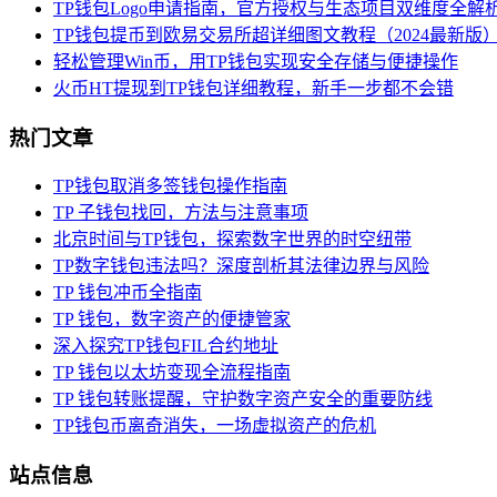
TP钱包Logo申请指南，官方授权与生态项目双维度全解
TP钱包提币到欧易交易所超详细图文教程（2024最新版
轻松管理Win币，用TP钱包实现安全存储与便捷操作
火币HT提现到TP钱包详细教程，新手一步都不会错
热门文章
TP钱包取消多签钱包操作指南
TP 子钱包找回，方法与注意事项
北京时间与TP钱包，探索数字世界的时空纽带
TP数字钱包违法吗？深度剖析其法律边界与风险
TP 钱包冲币全指南
TP 钱包，数字资产的便捷管家
深入探究TP钱包FIL合约地址
TP 钱包以太坊变现全流程指南
TP 钱包转账提醒，守护数字资产安全的重要防线
TP钱包币离奇消失，一场虚拟资产的危机
站点信息