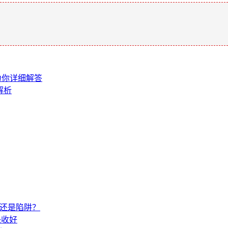
。
文为你详细解答
解析
饼还是陷阱？
快收好