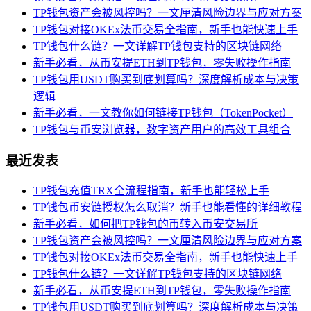
TP钱包资产会被风控吗？一文厘清风险边界与应对方案
TP钱包对接OKEx法币交易全指南，新手也能快速上手
TP钱包什么链？一文详解TP钱包支持的区块链网络
新手必看，从币安提ETH到TP钱包，零失败操作指南
TP钱包用USDT购买到底划算吗？深度解析成本与决策
逻辑
新手必看，一文教你如何链接TP钱包（TokenPocket）
TP钱包与币安浏览器，数字资产用户的高效工具组合
最近发表
TP钱包充值TRX全流程指南，新手也能轻松上手
TP钱包币安链授权怎么取消？新手也能看懂的详细教程
新手必看，如何把TP钱包的币转入币安交易所
TP钱包资产会被风控吗？一文厘清风险边界与应对方案
TP钱包对接OKEx法币交易全指南，新手也能快速上手
TP钱包什么链？一文详解TP钱包支持的区块链网络
新手必看，从币安提ETH到TP钱包，零失败操作指南
TP钱包用USDT购买到底划算吗？深度解析成本与决策