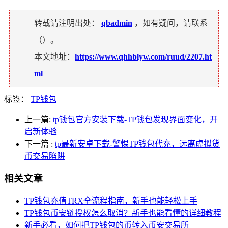
转载请注明出处：
qbadmin
，如有疑问，请联系
（
）。
本文地址：
https://www.qhhblyw.com/ruud/2207.ht
ml
标签：
TP钱包
上一篇:
tp钱包官方安装下载-TP钱包发现界面变化，开
启新体验
下一篇
:
tp最新安卓下载-警惕TP钱包代充，远离虚拟货
币交易陷阱
相关文章
TP钱包充值TRX全流程指南，新手也能轻松上手
TP钱包币安链授权怎么取消？新手也能看懂的详细教程
新手必看，如何把TP钱包的币转入币安交易所