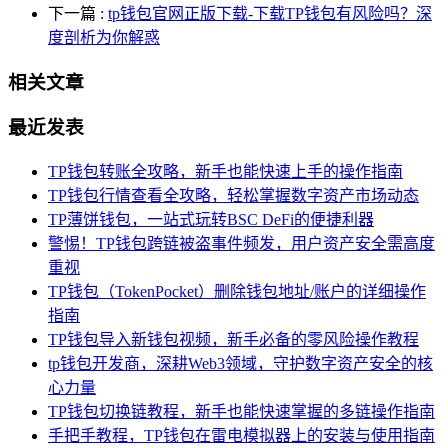
下一篇
:
tp钱包官网正版下载-下载TP钱包有风险吗？深
度剖析为你解惑
相关文章
最近发表
TP钱包转账全攻略，新手也能快速上手的操作指南
TP钱包行情查看全攻略，轻松掌握数字资产市场动态
TP薄饼钱包，一站式玩转BSC DeFi的便捷利器
警惕！TP钱包跨链被盗事件频发，用户资产安全需高度
重视
TP钱包（TokenPocket）删除钱包地址/账户的详细操作
指南
TP钱包导入新钱包视频，新手必备的零风险操作教程
tp钱包开发商，深耕Web3领域，守护数字资产安全的核
心力量
TP钱包切换链教程，新手也能快速掌握的多链操作指南
手把手教程，TP钱包在雷电模拟器上的安装与使用指南