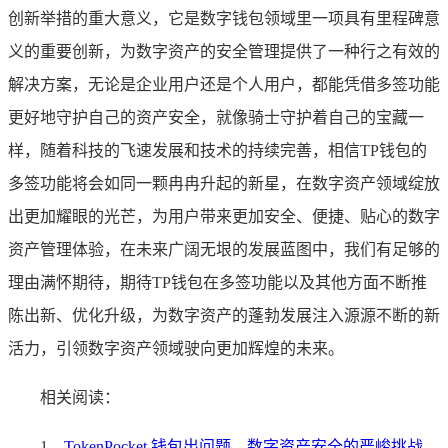
创新举措的重大意义，它是数字钱包领域里一项具有里程碑意
义的重要创新，为数字资产的安全管理提供了一种行之有效的
解决方案，无论是企业用户还是个人用户，都能凭借多签功能
更好地守护自己的资产安全，就像骑士守护着自己的宝藏一
样，随着科技的飞速发展和技术的持续完善，相信TP钱包的
多签功能将会如同一颗冉冉升起的新星，在数字资产领域绽放
出更加耀眼的光芒，为用户带来更加安全、便捷、贴心的数字
资产管理体验，在未来广阔无垠的发展蓝图中，我们有足够的
理由满怀期待，期待TP钱包在多签功能以及其他方面不断推
陈出新、优化升级，为数字资产的蓬勃发展注入源源不断的新
活力，引领数字资产领域驶向更加辉煌的未来。
相关阅读：
1、
TokenPocket 钱包出问题，数字资产安全的严峻挑战