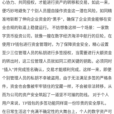
心协力、共同授权，才能进行资产的转移和交易，如此一来，
便巧妙地避免了个别人员擅自操作资金这一潜在风险，如同精
准地斩断了伸向企业资金的“黑手”，确保了企业资金能够在安
全合规的轨道上稳健运行。 不妨想象这样一个场景：一家数
字货币投资公司，就像一艘在数字经济海洋中航行的巨轮，在
使用TP钱包进行资金管理时，为了保障资金安全，精心设置
至少三位管理人员的私钥进行多签授权，当需要进行大额资金
的转出时，这三位管理人员就如同三把关键的钥匙，必须同时
“插入”并完成签名确认，交易才能顺利完成，这样一来，即便
个别管理人员的私钥不幸被盗用，由于无法满足多签的严格条
件，资金也会像被牢牢锁住的宝藏一样，不会被非法转移，从
而为公司的资产安全筑起了一道坚不可摧的防线。 对于个人
用户来说，TP钱包的多签功能同样是一份珍贵的安全厚礼，
在日常生活这个充满不确定性的大舞台上，个人的数字资产可