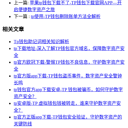
上一篇:
苹果tp钱包下载不了-TP钱包下载官网APP—开
启便捷数字资产之旅
下一篇
:
tp使用-TP钱包删除账单方法全解析
相关文章
Tp钱包助记词相关知识解析
tp下载地址-深入了解TP钱包官方域名，保障数字资产安
全
tp官方欧冠下载-警惕TP钱包不良信息，守护数字资产安
全
tp官方版app下载-TP钱包盗币事件，数字资产安全警钟
长鸣
tp钱包官方app下载安卓-TP 钱包被骗币，如何守护数字
资产安全？
tp安卓版-TP 虚拟钱包钱被转走，谁来守护数字资产安
全？
tp官方正版app下载-TP钱包安全验证，守护数字资产的
关键防线