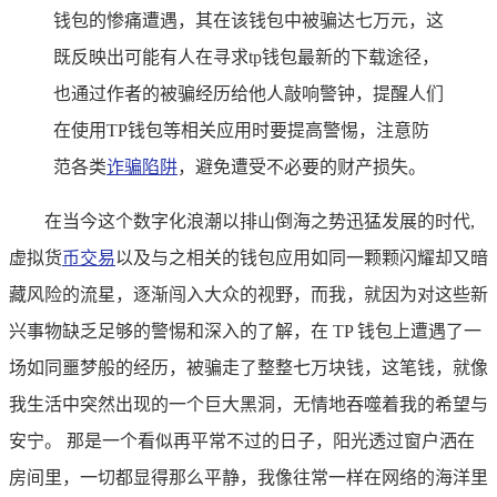
钱包的惨痛遭遇，其在该钱包中被骗达七万元，这
既反映出可能有人在寻求tp钱包最新的下载途径，
也通过作者的被骗经历给他人敲响警钟，提醒人们
在使用TP钱包等相关应用时要提高警惕，注意防
范各类
诈骗陷阱
，避免遭受不必要的财产损失。
在当今这个数字化浪潮以排山倒海之势迅猛发展的时代,
虚拟货
币交易
以及与之相关的钱包应用如同一颗颗闪耀却又暗
藏风险的流星，逐渐闯入大众的视野，而我，就因为对这些新
兴事物缺乏足够的警惕和深入的了解，在 TP 钱包上遭遇了一
场如同噩梦般的经历，被骗走了整整七万块钱，这笔钱，就像
我生活中突然出现的一个巨大黑洞，无情地吞噬着我的希望与
安宁。 那是一个看似再平常不过的日子，阳光透过窗户洒在
房间里，一切都显得那么平静，我像往常一样在网络的海洋里