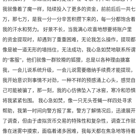
我就像着了魔一样，陆续投入了更多的资金，前前后后一共七
万，那七万，是我一分一分辛苦积攒下来的，每一分都饱含着
我的汗水和努力。 好景不长，当我满心欢喜地想要将账户里
的资金提现时，却遇到了重重困难，无论我怎么操作，提现都
像是被一道无形的墙挡住，无法成功，我心急如焚地联系所谓
的“客服”，他们就像一群狡猾的狐狸，总是以各种理由搪塞
我，一会儿说系统升级，一会儿说需要缴纳手续费才能提现，
我开始意识到事情不对劲，一种不祥的预感涌上心头，感觉自
己可能被骗了，那一刻，我的心仿佛坠入了冰窖，寒冷和恐惧
将我紧紧包围。 我心急如焚，像一只无头苍蝇一样四处寻求
帮助，我第一时间向警方报了案，警方了解情况后，迅速展开
了调查，但由于虚拟货币交易的特殊性和复杂性，调查工作就
像在迷雾中摸索，面临着诸多困难，我每天都在焦急地等待着