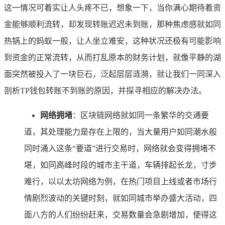
这一情况可着实让人头疼不已，想象一下，当你满心期待着资
金能够顺利流转，却发现转账迟迟未到账，那种焦虑感就如同
热锅上的蚂蚁一般，让人坐立难安，这种状况还极有可能影响
到资金的正常流转，从而打乱原本的财务计划，就像平静的湖
面突然被投入了一块巨石，泛起层层涟漪，就让我们一同深入
剖析TP钱包转账不到账的原因，并探寻相应的解决办法。
网络拥堵
：区块链网络就如同一条繁华的交通要
道，其处理能力是存在上限的，当大量用户如同潮水般
同时涌入这条“要道”进行交易时，网络就会变得拥堵不
堪，如同高峰时段的城市主干道，车辆排起长龙，寸步
难行，以以太坊网络为例，在热门项目上线或者市场行
情剧烈波动的关键时刻，就如同城市举办盛大活动，四
面八方的人们纷纷赶来，交易数量会急剧增加，使得这