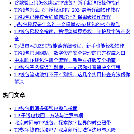
谷歌验证码怎么绑定TP钱包？新手超详细操作指南
TP钱包怎么取消授权APP？2024最新详细操作教程
TP钱包已授权合约如何取消？保姆级操作教程
tp钱包授权是什么？一文搞懂Web3钱包的核心操作
TP钱包授权全指南，搞懂怎样算授权，守护数字资产安
全
Tp钱包添加ZSC智能链详细教程，新手也能轻松操作
TP钱包官网网站，数字资产安全管理的官方权威入口
中本聪TP钱包注册全流程，新手友好版安全指南
TP钱包签名错误？别慌，一文帮你排查解决全流程
TP钱包流动池打不开？别慌，这几个实用排查方法帮你
解决
热门文章
TP钱包取消多签钱包操作指南
TP 子钱包找回，方法与注意事项
北京时间与TP钱包，探索数字世界的时空纽带
TP数字钱包违法吗？深度剖析其法律边界与风险