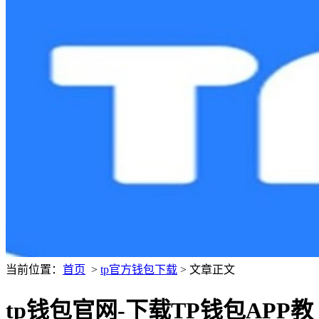
当前位置：
首页
>
tp官方钱包下载
> 文章正文
tp钱包官网-下载TP钱包APP教