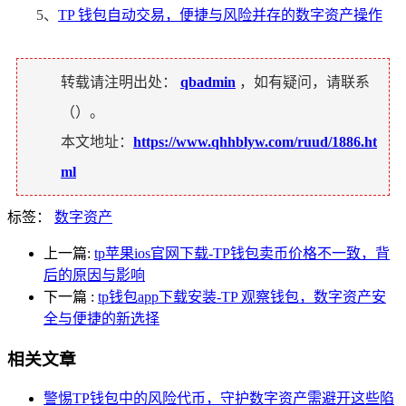
5、
TP 钱包自动交易，便捷与风险并存的数字资产操作
转载请注明出处：
qbadmin
，如有疑问，请联系
（
）。
本文地址：
https://www.qhhblyw.com/ruud/1886.ht
ml
标签：
数字资产
上一篇:
tp苹果ios官网下载-TP钱包卖币价格不一致，背
后的原因与影响
下一篇
:
tp钱包app下载安装-TP 观察钱包，数字资产安
全与便捷的新选择
相关文章
警惕TP钱包中的风险代币，守护数字资产需避开这些陷