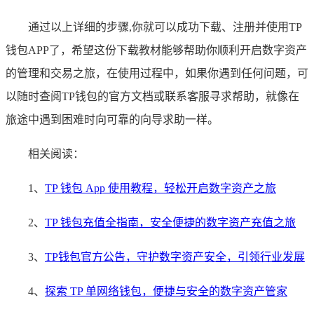
通过以上详细的步骤,你就可以成功下载、注册并使用TP
钱包APP了，希望这份下载教材能够帮助你顺利开启数字资产
的管理和交易之旅，在使用过程中，如果你遇到任何问题，可
以随时查阅TP钱包的官方文档或联系客服寻求帮助，就像在
旅途中遇到困难时向可靠的向导求助一样。
相关阅读：
1、
TP 钱包 App 使用教程，轻松开启数字资产之旅
2、
TP 钱包充值全指南，安全便捷的数字资产充值之旅
3、
TP钱包官方公告，守护数字资产安全，引领行业发展
4、
探索 TP 单网络钱包，便捷与安全的数字资产管家