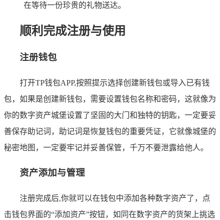
在等待一份珍贵的礼物送达。
顺利完成注册与使用
注册钱包
打开TP钱包APP,按照提示选择创建新钱包或导入已有钱
包，如果是创建新钱包，需要设置钱包名称和密码，这就像为
你的数字资产城堡设置了坚固的大门和独特的钥匙，一定要妥
善保存助记词，助记词是恢复钱包的重要凭证，它就像城堡的
秘密地图，一定要牢记并妥善保管，千万不要泄露给他人。
资产添加与管理
注册完成后,你就可以在钱包中添加各种数字资产了，点
击钱包界面的“添加资产”按钮，如同在数字资产的货架上挑选