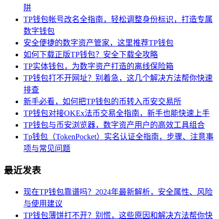
阱
TP钱包帐号改名全指南，轻松调整身份标识，打造专属
数字钱包
安全便捷的数字资产管家，这里推荐TP钱包
如何下载正版TP钱包？安全下载全攻略
TP实体钱包，为数字资产打造的离线保险箱
TP钱包打不开网址？别着急，这几个解决方法帮你快速
排查
新手必看，如何把TP钱包的币转入币安交易所
TP钱包对接OKEx法币交易全指南，新手也能快速上手
TP钱包与币安浏览器，数字资产用户的高效工具组合
Tp钱包（TokenPocket）实名认证全指南，步骤、注意事
项与常见问题
最近发表
现在TP钱包靠谱吗？2024年最新解析，安全属性、风险
与使用建议
TP钱包薄饼打不开？别慌，这些原因和解决方法帮你快