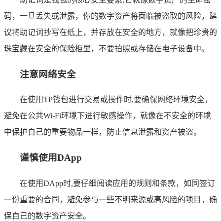
码，一旦丢失或泄露，你的数字资产将面临被盗取的风险，建
议将助记词抄写在纸上，并存放在安全的地方，就像把珍贵的
珠宝藏在安全的保险柜里，不要拍照或存储在电子设备中。
注意网络安全
在使用TP钱包进行交易或操作时,要确保网络环境安全，
避免在公共Wi-Fi环境下进行敏感操作，就像在不安全的环境
中保护自己的重要物品一样，防止信息泄露和资产被盗。
谨慎使用DApp
在使用DApp时,要仔细阅读应用的规则和条款，如同签订
一份重要的合同，避免参与一些不明来源或高风险的项目，确
保自己的数字资产安全。