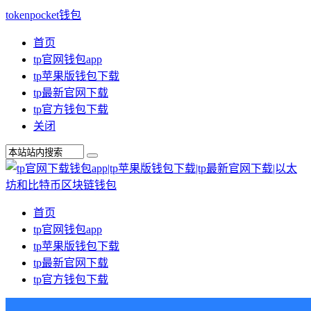
tokenpocket钱包
首页
tp官网钱包app
tp苹果版钱包下载
tp最新官网下载
tp官方钱包下载
关闭
首页
tp官网钱包app
tp苹果版钱包下载
tp最新官网下载
tp官方钱包下载