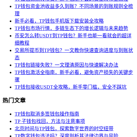
TP钱包资金池收益多久到账？不同场景的到账规则全梳
理
新手必看，TP钱包手机版下载安装全攻略
TP钱包市场行情，多链生态下的增长逻辑与未来趋势
币安怎么转USDT到TP钱包？新手也能一看就会的超详
细教程
交易所提币到TP钱包？一文教你快速查询进度与到账状
态
TP钱包链接失败？一文理清原因与快速解决办法
TP钱包激活全指南，新手必看，避免资产损失的关键步
骤
TP钱包接收USDT全攻略，新手零门槛，安全不踩坑
热门文章
TP钱包取消多签钱包操作指南
TP 子钱包找回，方法与注意事项
北京时间与TP钱包，探索数字世界的时空纽带
TP数字钱包违法吗？深度剖析其法律边界与风险